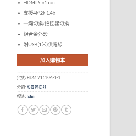
HDMI 5in1 out
支援4k*2k 1.4b
一鍵切換/搖控器切換
鋁合金外殼
附USB(1米)供電線
加入購物車
貨號:
HDMiV1110A-1-1
分類:
影音轉換器
標籤:
hdmi