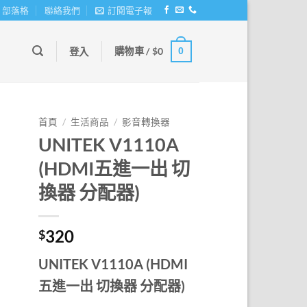
部落格
聯絡我們
訂閱電子報
購物車 /
$
0
0
登入
首頁
/
生活商品
/
影音轉換器
UNITEK V1110A
(HDMI五進一出 切
換器 分配器)
320
$
UNITEK V1110A (HDMI
五進一出 切換器 分配器)