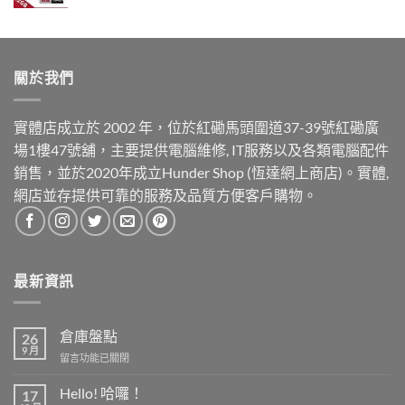
關於我們
實體店成立於 2002 年，位於紅磡馬頭圍道37-39號紅磡廣
場1樓47號舖，主要提供電腦維修, IT服務以及各類電腦配件
銷售，並於2020年成立Hunder Shop (恆達網上商店)。實體,
網店並存提供可靠的服務及品質方便客戶購物。
最新資訊
倉庫盤點
26
9 月
在
留言功能已關閉
〈倉
庫
Hello! 哈囉！
17
盤