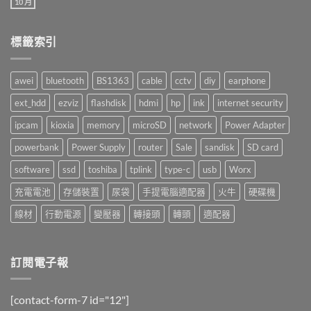
10 月
在
尚
點〉
〈Hello!
無
中
哈
留
囉！〉
言
標籤索引
中
awei
bluetooth
BS1363
cable
cctv
diy
earphone
ext_hdd
ezviz
flashdisk
hdmi
hp
ink
internet security
ipcam
kioxia
memory
microSD
network
Power Adapter
powerbank
Power Supply
router
Sale
sandisk
SD card
software
ssd
toshiba
tplink
type-c
usb
Worx
充電電池
存儲裝置
尿袋
手提電腦適配器
火牛
硬碟機
線材
行動電源
變壓器
轉接頭
轉頭
適配器
訂閱電子報
[contact-form-7 id="12"]