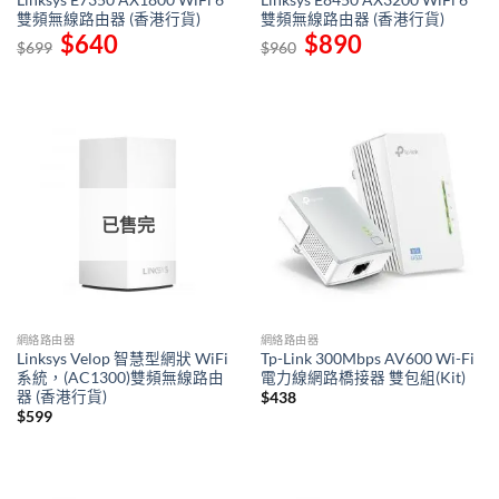
Linksys E7350 AX1800 WiFi 6
Linksys E8450 AX3200 WiFi 6
雙頻無線路由器 (香港行貨)
雙頻無線路由器 (香港行貨)
Original
$
640
Current
Original
$
890
Current
$
699
$
960
price
price
price
price
was:
is:
was:
is:
$699.
$640.
$960.
$890.
已售完
網絡路由器
網絡路由器
Linksys Velop 智慧型網狀 WiFi
Tp-Link 300Mbps AV600 Wi-Fi
系統，(AC1300)雙頻無線路由
電力線網路橋接器 雙包組(Kit)
器 (香港行貨)
$
438
$
599