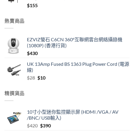
$
155
熱賣商品
EZVIZ螢石 C6CN 360°互聯網雲台網絡攝錄機
(1080P) (香港行貨)
$
430
UK 13Amp Fused BS 1363 Plug Power Cord (電源
線)
Original
Current
$
28
$
10
price
price
was:
is:
精撰貨品
$28.
$10.
10寸小型迷你監控顯示屏 (HDMI /VGA / AV
/BNC/ USB輸入)
Original
Current
$
420
$
390
price
price