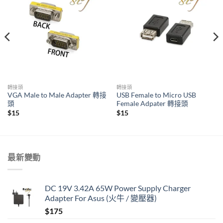
轉接頭
轉接頭
VGA Male to Male Adapter 轉接
USB Female to Micro USB
頭
Female Adpater 轉接頭
$
15
$
15
最新變動
DC 19V 3.42A 65W Power Supply Charger
Adapter For Asus (火牛 / 變壓器)
$
175