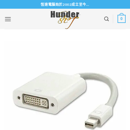
Skip
恆達電腦始於2002成立至今...
to
content
0