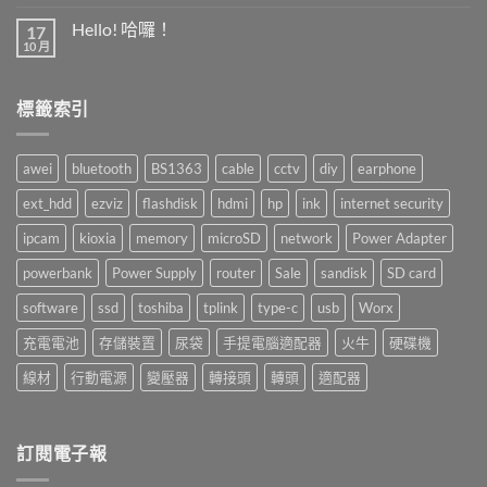
〈倉
庫
Hello! 哈囉！
17
盤
10 月
在
尚
點〉
〈Hello!
無
中
哈
留
囉！〉
言
標籤索引
中
awei
bluetooth
BS1363
cable
cctv
diy
earphone
ext_hdd
ezviz
flashdisk
hdmi
hp
ink
internet security
ipcam
kioxia
memory
microSD
network
Power Adapter
powerbank
Power Supply
router
Sale
sandisk
SD card
software
ssd
toshiba
tplink
type-c
usb
Worx
充電電池
存儲裝置
尿袋
手提電腦適配器
火牛
硬碟機
線材
行動電源
變壓器
轉接頭
轉頭
適配器
訂閱電子報