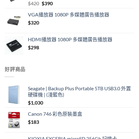
Original
Current
$
420
$
390
price
price
VGA播放器 1080P 多媒體廣告播放器
was:
is:
$
320
$420.
$390.
HDMI播放器 1080P 多媒體廣告播放器
$
298
好評商品
Seagate | Backup Plus Portable 5TB USB3.0 外置
硬碟機 | (淺籃色)
$
1,030
Canon 746 彩色原裝墨盒
$
183
KIOXIA EXCERIA microSD 256Gb 記憶卡