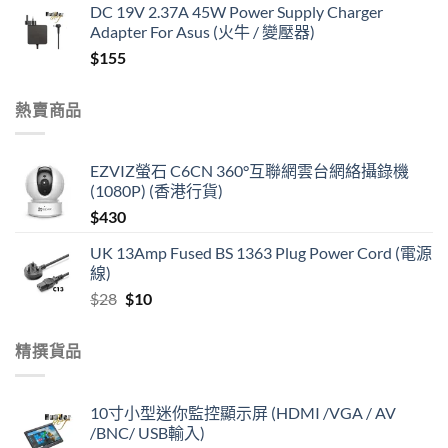
DC 19V 2.37A 45W Power Supply Charger
Adapter For Asus (火牛 / 變壓器)
$
155
熱賣商品
EZVIZ螢石 C6CN 360°互聯網雲台網絡攝錄機
(1080P) (香港行貨)
$
430
UK 13Amp Fused BS 1363 Plug Power Cord (電源
線)
Original
Current
$
28
$
10
price
price
was:
is:
精撰貨品
$28.
$10.
10寸小型迷你監控顯示屏 (HDMI /VGA / AV
/BNC/ USB輸入)