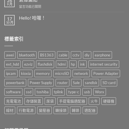
26
9 月
在
留言功能已關閉
〈倉
庫
Hello! 哈囉！
17
盤
10 月
在
尚
點〉
〈Hello!
無
中
哈
留
囉！〉
言
標籤索引
中
awei
bluetooth
BS1363
cable
cctv
diy
earphone
ext_hdd
ezviz
flashdisk
hdmi
hp
ink
internet security
ipcam
kioxia
memory
microSD
network
Power Adapter
powerbank
Power Supply
router
Sale
sandisk
SD card
software
ssd
toshiba
tplink
type-c
usb
Worx
充電電池
存儲裝置
尿袋
手提電腦適配器
火牛
硬碟機
線材
行動電源
變壓器
轉接頭
轉頭
適配器