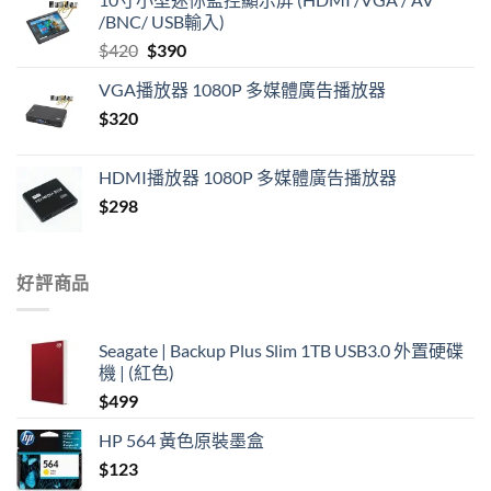
/BNC/ USB輸入)
Original
Current
$
420
$
390
price
price
VGA播放器 1080P 多媒體廣告播放器
was:
is:
$
320
$420.
$390.
HDMI播放器 1080P 多媒體廣告播放器
$
298
好評商品
Seagate | Backup Plus Slim 1TB USB3.0 外置硬碟
機 | (紅色)
$
499
HP 564 黃色原裝墨盒
$
123