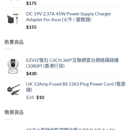
$
175
DC 19V 2.37A 45W Power Supply Charger
Adapter For Asus (火牛 / 變壓器)
$
155
熱賣商品
EZVIZ螢石 C6CN 360°互聯網雲台網絡攝錄機
(1080P) (香港行貨)
$
430
UK 13Amp Fused BS 1363 Plug Power Cord (電源
線)
Original
Current
$
28
$
10
price
price
was:
is:
精撰貨品
$28.
$10.
10寸小型迷你監控顯示屏 (HDMI /VGA / AV