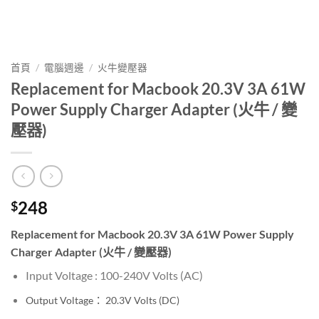
首頁
/
電腦週邊
/
火牛變壓器
Replacement for Macbook 20.3V 3A 61W
Power Supply Charger Adapter (火牛 / 變
壓器)
248
$
Replacement for Macbook 20.3V 3A 61W Power Supply
Charger Adapter (火牛 / 變壓器)
Input Voltage : 100-240V
Volts (AC)
Output Voltage： 20.3V
Volts (DC)