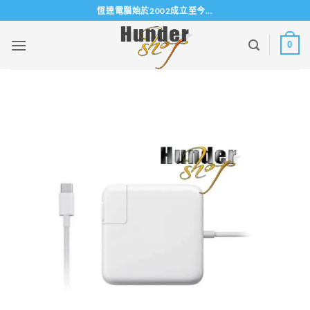
Skip
恆達電腦始於2002成立至今...
to
content
0