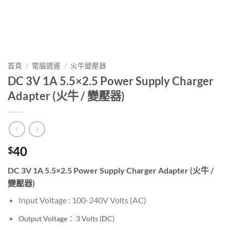
首頁
/
電腦週邊
/
火牛變壓器
DC 3V 1A 5.5×2.5 Power Supply Charger
Adapter (火牛 / 變壓器)
40
$
DC 3V 1A 5.5×2.5 Power Supply Charger Adapter (火牛 /
變壓器)
Input Voltage : 100-240V
Volts (AC)
Output Voltage： 3
Volts (DC)