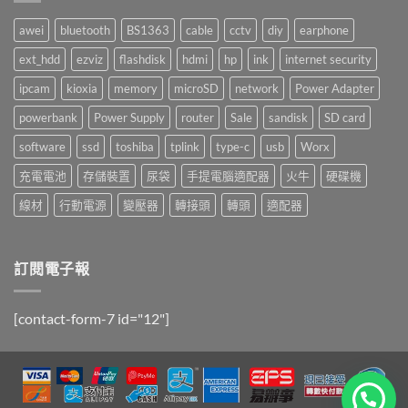
awei
bluetooth
BS1363
cable
cctv
diy
earphone
ext_hdd
ezviz
flashdisk
hdmi
hp
ink
internet security
ipcam
kioxia
memory
microSD
network
Power Adapter
powerbank
Power Supply
router
Sale
sandisk
SD card
software
ssd
toshiba
tplink
type-c
usb
Worx
充電電池
存儲裝置
尿袋
手提電腦適配器
火牛
硬碟機
線材
行動電源
變壓器
轉接頭
轉頭
適配器
訂閱電子報
[contact-form-7 id="12"]