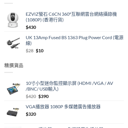
EZVIZ螢石 C6CN 360°互聯網雲台網絡攝錄機
(1080P) (香港行貨)
$
430
UK 13Amp Fused BS 1363 Plug Power Cord (電源
線)
Original
Current
$
28
$
10
price
price
was:
is:
精撰貨品
$28.
$10.
10寸小型迷你監控顯示屏 (HDMI /VGA / AV
/BNC/ USB輸入)
Original
Current
$
420
$
390
price
price
VGA播放器 1080P 多媒體廣告播放器
was:
is:
$
320
$420.
$390.