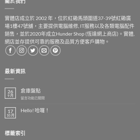
關於我們
實體店成立於 2002 年，位於紅磡馬頭圍道37-39號紅磡廣
場1樓47號舖，主要提供電腦維修, IT服務以及各類電腦配件
銷售，並於2020年成立Hunder Shop (恆達網上商店)。實體,
網店並存提供可靠的服務及品質方便客戶購物。
最新資訊
倉庫盤點
26
9 月
在
留言功能已關閉
〈倉
庫
Hello! 哈囉！
17
盤
10 月
在
尚
點〉
〈Hello!
無
中
哈
留
囉！〉
言
標籤索引
中