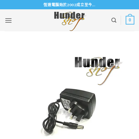
Skip
恆達電腦始於2002成立至今...
to
content
0