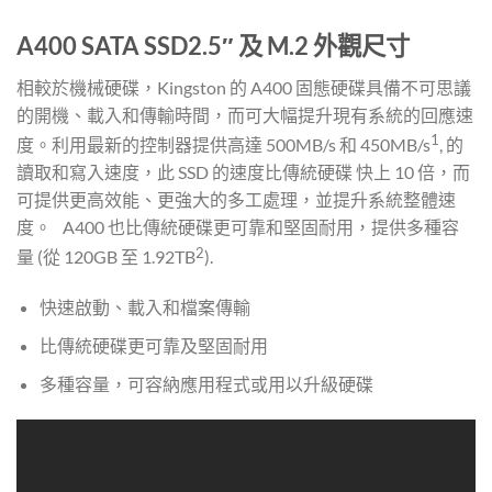
A400 SATA SSD
2.5″ 及 M.2 外觀尺寸
相較於機械硬碟，Kingston 的 A400 固態硬碟具備不可思議
的開機、載入和傳輸時間，而可大幅提升現有系統的回應速
1
度。利用最新的控制器提供高達 500MB/s 和 450MB/s
, 的
讀取和寫入速度，此 SSD 的速度比傳統硬碟 快上 10 倍，而
可提供更高效能、更強大的多工處理，並提升系統整體速
度。 A400 也比傳統硬碟更可靠和堅固耐用，提供多種容
2
量 (從 120GB 至 1.92TB
).
快速啟動、載入和檔案傳輸
比傳統硬碟更可靠及堅固耐用
多種容量，可容納應用程式或用以升級硬碟