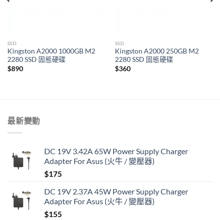
SSD
SSD
Kingston A2000 1000GB M2
Kingston A2000 250GB M2
2280 SSD 固態硬碟
2280 SSD 固態硬碟
$
890
$
360
最新變動
DC 19V 3.42A 65W Power Supply Charger
Adapter For Asus (火牛 / 變壓器)
$
175
DC 19V 2.37A 45W Power Supply Charger
Adapter For Asus (火牛 / 變壓器)
$
155