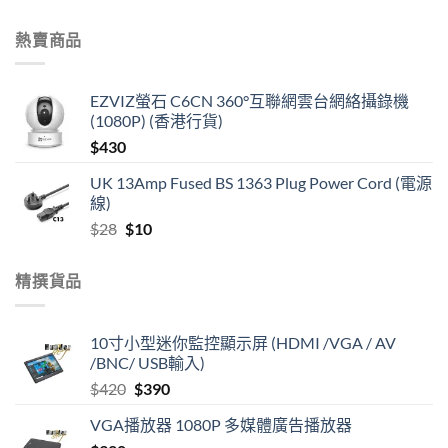
熱賣商品
EZVIZ螢石 C6CN 360°互聯網雲台網絡攝錄機
(1080P) (香港行貨)
$
430
UK 13Amp Fused BS 1363 Plug Power Cord (電源
線)
Original
Current
$
28
$
10
price
price
was:
is:
精撰貨品
$28.
$10.
10寸小型迷你監控顯示屏 (HDMI /VGA / AV
/BNC/ USB輸入)
Original
Current
$
420
$
390
price
price
VGA播放器 1080P 多媒體廣告播放器
was:
is: