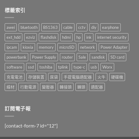
中
哈
留
囉！〉
言
標籤索引
中
awei
bluetooth
BS1363
cable
cctv
diy
earphone
ext_hdd
ezviz
flashdisk
hdmi
hp
ink
internet security
ipcam
kioxia
memory
microSD
network
Power Adapter
powerbank
Power Supply
router
Sale
sandisk
SD card
software
ssd
toshiba
tplink
type-c
usb
Worx
充電電池
存儲裝置
尿袋
手提電腦適配器
火牛
硬碟機
線材
行動電源
變壓器
轉接頭
轉頭
適配器
訂閱電子報
[contact-form-7 id="12"]