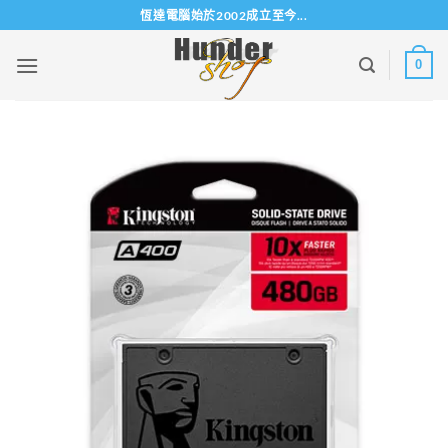
Skip
恆達電腦始於2002成立至今...
to
content
0