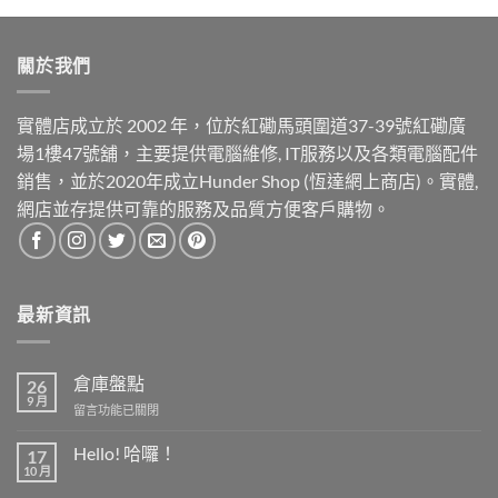
關於我們
實體店成立於 2002 年，位於紅磡馬頭圍道37-39號紅磡廣
場1樓47號舖，主要提供電腦維修, IT服務以及各類電腦配件
銷售，並於2020年成立Hunder Shop (恆達網上商店)。實體,
網店並存提供可靠的服務及品質方便客戶購物。
最新資訊
倉庫盤點
26
9 月
在
留言功能已關閉
〈倉
庫
Hello! 哈囉！
17
盤
10 月
在
尚
點〉
〈Hello!
無