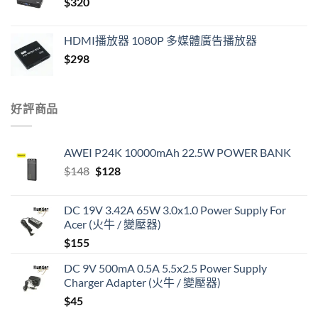
$
320
$420.
$390.
HDMI播放器 1080P 多媒體廣告播放器
$
298
好評商品
AWEI P24K 10000mAh 22.5W POWER BANK
Original
Current
$
148
$
128
price
price
was:
is:
DC 19V 3.42A 65W 3.0x1.0 Power Supply For
$148.
$128.
Acer (火牛 / 變壓器)
$
155
DC 9V 500mA 0.5A 5.5x2.5 Power Supply
Charger Adapter (火牛 / 變壓器)
$
45