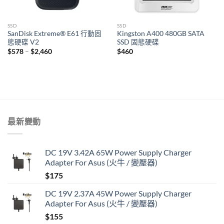
SSD
SSD
SanDisk Extreme® E61 行動固
Kingston A400 480GB SATA
態硬碟 V2
SSD 固態硬碟
Price
$
578
–
$
2,460
$
460
range:
$578
through
$2,460
最新變動
DC 19V 3.42A 65W Power Supply Charger
Adapter For Asus (火牛 / 變壓器)
$
175
DC 19V 2.37A 45W Power Supply Charger
Adapter For Asus (火牛 / 變壓器)
$
155