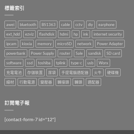
留
囉！〉
言
標籤索引
中
awei
bluetooth
BS1363
cable
cctv
diy
earphone
ext_hdd
ezviz
flashdisk
hdmi
hp
ink
internet security
ipcam
kioxia
memory
microSD
network
Power Adapter
powerbank
Power Supply
router
Sale
sandisk
SD card
software
ssd
toshiba
tplink
type-c
usb
Worx
充電電池
存儲裝置
尿袋
手提電腦適配器
火牛
硬碟機
線材
行動電源
變壓器
轉接頭
轉頭
適配器
訂閱電子報
[contact-form-7 id="12"]