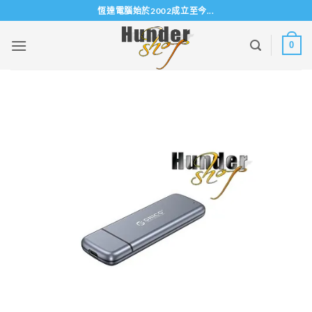
Skip
恆達電腦始於2002成立至今...
to
content
0