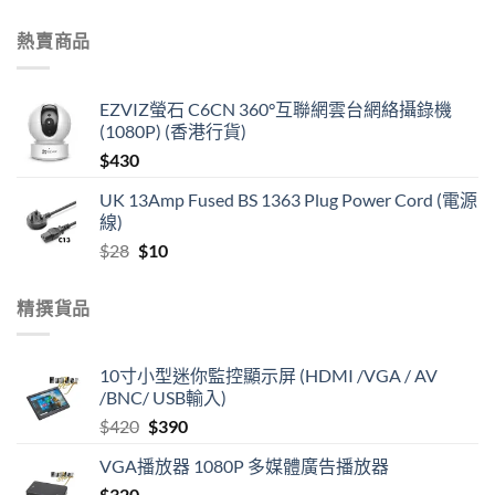
熱賣商品
EZVIZ螢石 C6CN 360°互聯網雲台網絡攝錄機
(1080P) (香港行貨)
$
430
UK 13Amp Fused BS 1363 Plug Power Cord (電源
線)
Original
Current
$
28
$
10
price
price
was:
is:
精撰貨品
$28.
$10.
10寸小型迷你監控顯示屏 (HDMI /VGA / AV
/BNC/ USB輸入)
Original
Current
$
420
$
390
price
price
VGA播放器 1080P 多媒體廣告播放器
was:
is:
$
320
$420.
$390.