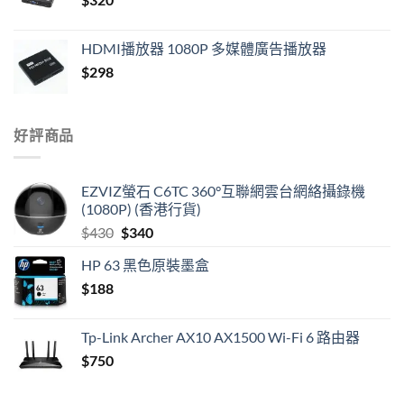
HDMI播放器 1080P 多媒體廣告播放器
$
298
好評商品
EZVIZ螢石 C6TC 360°互聯網雲台網絡攝錄機
(1080P) (香港行貨)
Original
Current
$
430
$
340
price
price
HP 63 黑色原裝墨盒
was:
is:
$
188
$430.
$340.
Tp-Link Archer AX10 AX1500 Wi-Fi 6 路由器
$
750