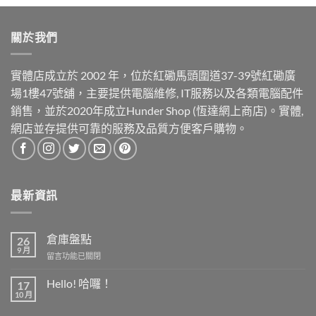
關於我們
實體店成立於 2002 年，位於紅磡馬頭圍道37-39號紅磡廣
場1樓47號舖，主要提供電腦維修, IT服務以及各類電腦配件
銷售，並於2020年成立Hunder Shop (恆達網上商店)。實體,
網店並存提供可靠的服務及品質方便客戶購物。
最新資訊
倉庫盤點
26
9 月
在
留言功能已關閉
〈倉
庫
Hello! 哈囉！
17
盤
10 月
在
尚
點〉
〈Hello!
無
中
哈