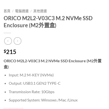
首頁
/
電腦週邊
/
其他週邊
ORICO M2L2-V03C3 M.2 NVMe SSD
Enclosure (M2外置盒)
215
$
ORICO M2L2-V03C3 M.2 NVMe SSD Enclosure (M2外置
盒)
Input: M.2 M-KEY (NVMe)
Output: USB3.1 GEN2 TYPE-C
Transmission Rate: 10Gbps
Supported System: Winsows /Mac /Linux