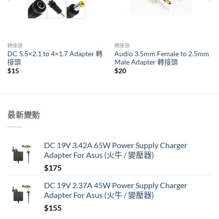
轉接頭
轉接頭
DC 5.5×2.1 to 4×1.7 Adapter 轉
Audio 3.5mm Female to 2.5mm
接頭
Male Adapter 轉接頭
$
15
$
20
最新變動
DC 19V 3.42A 65W Power Supply Charger
Adapter For Asus (火牛 / 變壓器)
$
175
DC 19V 2.37A 45W Power Supply Charger
Adapter For Asus (火牛 / 變壓器)
$
155