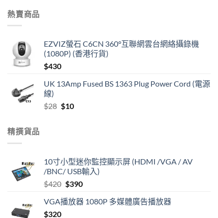
熱賣商品
EZVIZ螢石 C6CN 360°互聯網雲台網絡攝錄機
(1080P) (香港行貨)
$
430
UK 13Amp Fused BS 1363 Plug Power Cord (電源
線)
Original
Current
$
28
$
10
price
price
was:
is:
精撰貨品
$28.
$10.
10寸小型迷你監控顯示屏 (HDMI /VGA / AV
/BNC/ USB輸入)
Original
Current
$
420
$
390
price
price
VGA播放器 1080P 多媒體廣告播放器
was:
is:
$
320
$420.
$390.