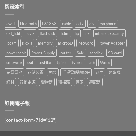
囉！〉
言
標籤索引
中
awei
bluetooth
BS1363
cable
cctv
diy
earphone
ext_hdd
ezviz
flashdisk
hdmi
hp
ink
internet security
ipcam
kioxia
memory
microSD
network
Power Adapter
powerbank
Power Supply
router
Sale
sandisk
SD card
software
ssd
toshiba
tplink
type-c
usb
Worx
充電電池
存儲裝置
尿袋
手提電腦適配器
火牛
硬碟機
線材
行動電源
變壓器
轉接頭
轉頭
適配器
訂閱電子報
[contact-form-7 id="12"]