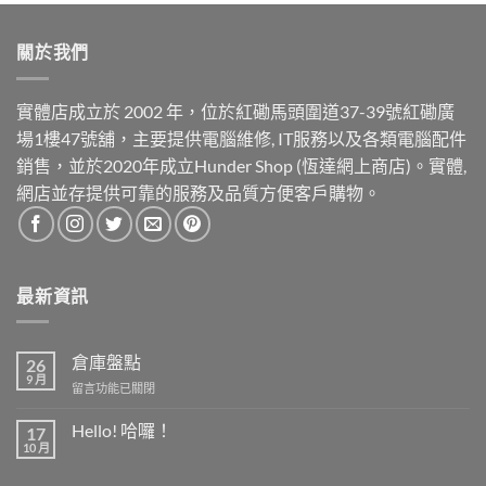
關於我們
實體店成立於 2002 年，位於紅磡馬頭圍道37-39號紅磡廣
場1樓47號舖，主要提供電腦維修, IT服務以及各類電腦配件
銷售，並於2020年成立Hunder Shop (恆達網上商店)。實體,
網店並存提供可靠的服務及品質方便客戶購物。
最新資訊
倉庫盤點
26
9 月
在
留言功能已關閉
〈倉
庫
Hello! 哈囉！
17
盤
10 月
在
尚
點〉
〈Hello!
無
中
哈
留