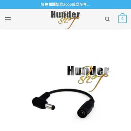
Skip
恆達電腦始於2002成立至今...
to
content
0