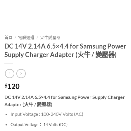
首頁
/
電腦週邊
/
火牛變壓器
DC 14V 2.14A 6.5×4.4 for Samsung Power
Supply Charger Adapter (火牛 / 變壓器)
120
$
DC 14V 2.14A 6.5×4.4 for Samsung Power Supply Charger
Adapter (火牛 / 變壓器)
Input Voltage : 100-240V
Volts (AC)
Output Voltage： 14
Volts (DC)