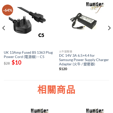
-64%
火牛變壓器
UK 13Amp Fused BS 1363 Plug
DC 14V 3A 6.5×4.4 for
Power Cord (電源線) – C5
Samsung Power Supply Charger
Original
$
10
Current
$
28
Adapter (火牛 / 變壓器)
price
price
was:
is:
$
120
$28.
$10.
相關商品