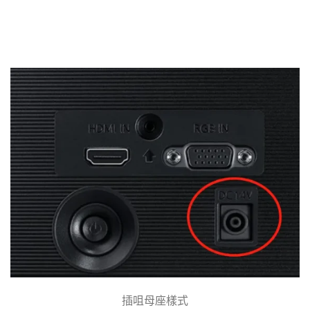
插咀母座樣式