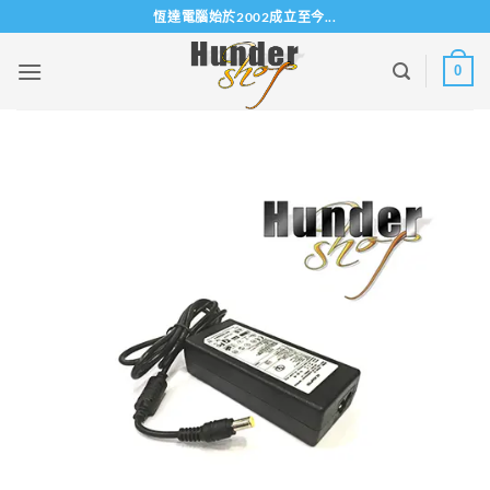
Skip
恆達電腦始於2002成立至今...
to
content
0