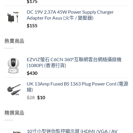
$
175
DC 19V 2.37A 45W Power Supply Charger
Adapter For Asus (火牛 / 變壓器)
$
155
熱賣商品
EZVIZ螢石 C6CN 360°互聯網雲台網絡攝錄機
(1080P) (香港行貨)
$
430
UK 13Amp Fused BS 1363 Plug Power Cord (電源
線)
Original
Current
$
28
$
10
price
price
was:
is:
精撰貨品
$28.
$10.
10寸小型迷你監控顯示屏 (HDMI /VGA / AV