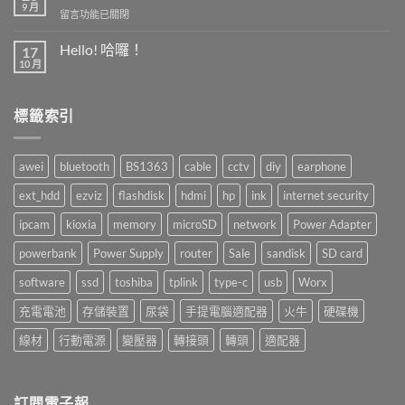
9 月
在
留言功能已關閉
〈倉
庫
Hello! 哈囉！
17
盤
10 月
在
尚
點〉
〈Hello!
無
中
哈
留
囉！〉
言
標籤索引
中
awei
bluetooth
BS1363
cable
cctv
diy
earphone
ext_hdd
ezviz
flashdisk
hdmi
hp
ink
internet security
ipcam
kioxia
memory
microSD
network
Power Adapter
powerbank
Power Supply
router
Sale
sandisk
SD card
software
ssd
toshiba
tplink
type-c
usb
Worx
充電電池
存儲裝置
尿袋
手提電腦適配器
火牛
硬碟機
線材
行動電源
變壓器
轉接頭
轉頭
適配器
訂閱電子報