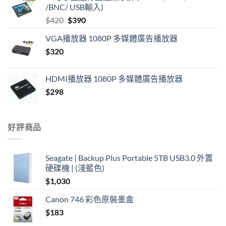
/BNC/ USB輸入)
Original
Current
$
420
$
390
price
price
VGA播放器 1080P 多媒體廣告播放器
was:
is:
$
320
$420.
$390.
HDMI播放器 1080P 多媒體廣告播放器
$
298
好評商品
Seagate | Backup Plus Portable 5TB USB3.0 外置
硬碟機 | (淺籃色)
$
1,030
Canon 746 彩色原裝墨盒
$
183