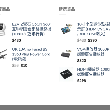
賣商品
精撰貨品
EZVIZ螢石 C6CN 360°
10寸小型迷你監控
互聯網雲台網絡攝錄機
示屏 (HDMI /VGA /
(1080P) (香港行貨)
/BNC/ USB輸入)
Original
Current
$
430
$
420
$
390
price
price
UK 13Amp Fused BS
VGA播放器 1080P
was:
is:
1363 Plug Power Cord
媒體廣告播放器
$420.
$390.
(電源線)
$
320
Original
Current
$
28
$
10
HDMI播放器 1080
price
price
媒體廣告播放器
was:
is:
$28.
$10.
$
298