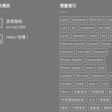
新資訊
標籤索引
awei
bluetooth
BS1363
cab
倉庫盤點
6
月
在
留言功能已關閉
cctv
diy
earphone
ext_hdd
〈倉
庫
ezviz
flashdisk
hdmi
hp
i
Hello! 哈囉！
7
盤
月
在
尚
internet security
ipcam
kioxia
點〉
〈Hello!
無
中
哈
留
memory
microSD
network
囉！〉
言
中
Power Adapter
powerbank
Power Supply
router
Sale
sandisk
SD card
software
s
toshiba
tplink
type-c
usb
Worx
充電電池
存儲裝置
尿
手提電腦適配器
火牛
硬碟機
線材
行動電源
變壓器
轉接