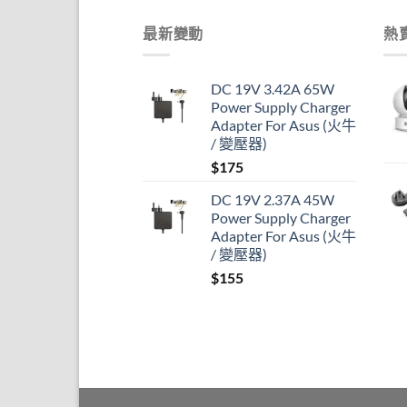
最新變動
熱
DC 19V 3.42A 65W
Power Supply Charger
Adapter For Asus (火牛
/ 變壓器)
$
175
DC 19V 2.37A 45W
Power Supply Charger
Adapter For Asus (火牛
/ 變壓器)
$
155