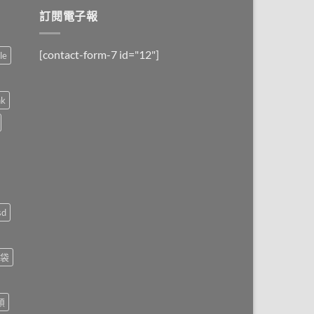
$399.
$135.
訂閱電子報
[contact-form-7 id="12"]
le
nk
sd
袋
頭