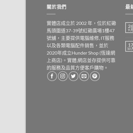
關於我們
最
實體店成立於 2002 年，位於紅磡
2
馬頭圍道37-39號紅磡廣場1樓47
9 
號舖，主要提供電腦維修, IT服務
1
以及各類電腦配件銷售，並於
10 
2020年成立Hunder Shop (恆達網
上商店)。實體,網店並存提供可靠
的服務及品質方便客戶購物。