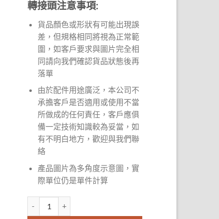
轉接頭注意事項:
貨品顏色或形狀有可能出現誤
差，但規格相同將視為正常範
圍，如客戶要求與圖片完全相
同請向我們確認貨品狀態後再
落單
由於配件用途廣泛，本公司不
承擔客戶是否適用或使用不當
所做成的任何責任，客戶應俱
備一定技術知識較為妥當，如
有不明白地方，歡迎與我們聯
絡
產品圖片為多角度示意圖，實
際單位仍是單件計算
DC 12v to 5.5 Female Connector 轉接頭 數量