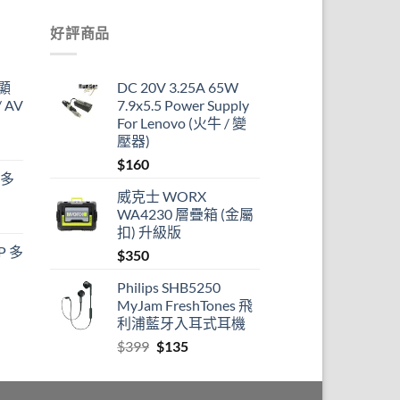
好評商品
顯
DC 20V 3.25A 65W
 AV
7.9x5.5 Power Supply
For Lenovo (火牛 / 變
壓器)
$
160
 多
威克士 WORX
WA4230 層疊箱 (金屬
扣) 升級版
P 多
$
350
Philips SHB5250
MyJam FreshTones 飛
利浦藍牙入耳式耳機
Original
Current
$
399
$
135
price
price
was:
is: