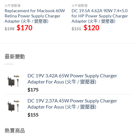
火牛變壓器
火牛變壓器
Replacement for Macbook 60W
DC 19.5A 4.62A 90W 7.4×5.0
Retina Power Supply Charger
for HP Power Supply Charger
Adapter (火牛 / 變壓器)
Adapter (火牛 / 變壓器)
Original
$
170
Current
Original
$
120
Current
$
198
$
155
price
price
price
price
was:
is:
was:
is:
$198.
$170.
$155.
$120.
最新變動
DC 19V 3.42A 65W Power Supply Charger
Adapter For Asus (火牛 / 變壓器)
$
175
DC 19V 2.37A 45W Power Supply Charger
Adapter For Asus (火牛 / 變壓器)
$
155
熱賣商品