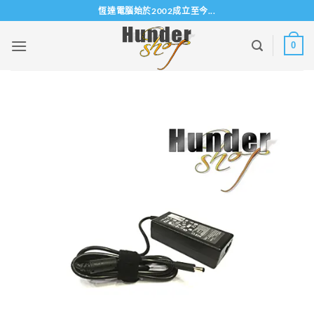
Skip
恆達電腦始於2002成立至今...
to
content
0