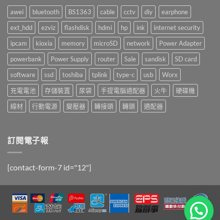
awei
bluetooth
BS1363
cable
cctv
diy
earphone
ext_hdd
ezviz
flashdisk
hdmi
hp
ink
internet security
ipcam
kioxia
memory
microSD
network
Power Adapter
powerbank
Power Supply
router
Sale
sandisk
SD card
software
ssd
toshiba
tplink
type-c
usb
Worx
充電電池
存儲裝置
尿袋
手提電腦適配器
火牛
硬碟機
線材
行動電源
變壓器
轉接頭
轉頭
適配器
訂閱電子報
[contact-form-7 id="12"]