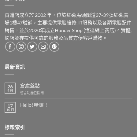
實體店成立於 2002 年，位於紅磡馬頭圍道37-39號紅磡廣
場1樓47號舖，主要提供電腦維修, IT服務以及各類電腦配件
銷售，並於2020年成立Hunder Shop (恆達網上商店)。實體,
網店並存提供可靠的服務及品質方便客戶購物。
最新資訊
倉庫盤點
26
9 月
在
留言功能已關閉
〈倉
庫
Hello! 哈囉！
17
盤
10 月
在
尚
點〉
〈Hello!
無
中
哈
留
囉！〉
言
標籤索引
中