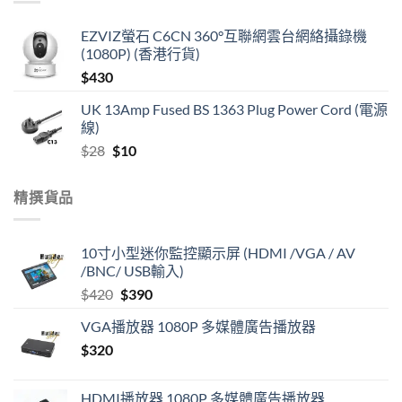
EZVIZ螢石 C6CN 360°互聯網雲台網絡攝錄機
(1080P) (香港行貨)
$
430
UK 13Amp Fused BS 1363 Plug Power Cord (電源
線)
Original
Current
$
28
$
10
price
price
was:
is:
精撰貨品
$28.
$10.
10寸小型迷你監控顯示屏 (HDMI /VGA / AV
/BNC/ USB輸入)
Original
Current
$
420
$
390
price
price
VGA播放器 1080P 多媒體廣告播放器
was:
is:
$
320
$420.
$390.
HDMI播放器 1080P 多媒體廣告播放器