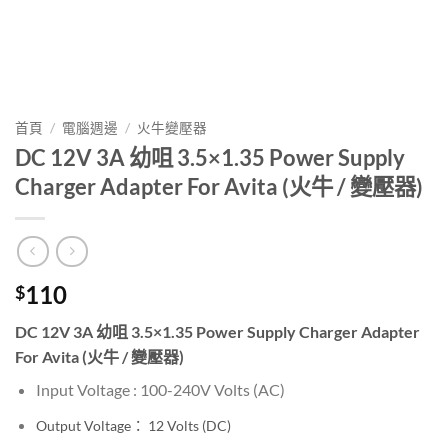
首頁
/
電腦週邊
/
火牛變壓器
DC 12V 3A 幼咀 3.5×1.35 Power Supply
Charger Adapter For Avita (火牛 / 變壓器)
110
$
DC 12V 3A 幼咀 3.5×1.35 Power Supply Charger Adapter
For Avita (火牛 / 變壓器)
Input Voltage : 100-240V
Volts (AC)
Output Voltage： 12
Volts (DC)