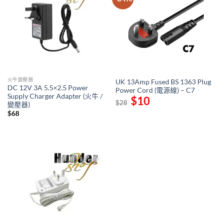
火牛變壓器
UK 13Amp Fused BS 1363 Plug
DC 12V 3A 5.5×2.5 Power
Power Cord (電源線) – C7
Supply Charger Adapter (火牛 /
Original
$
10
Current
$
28
變壓器)
price
price
was:
is:
$
68
$28.
$10.