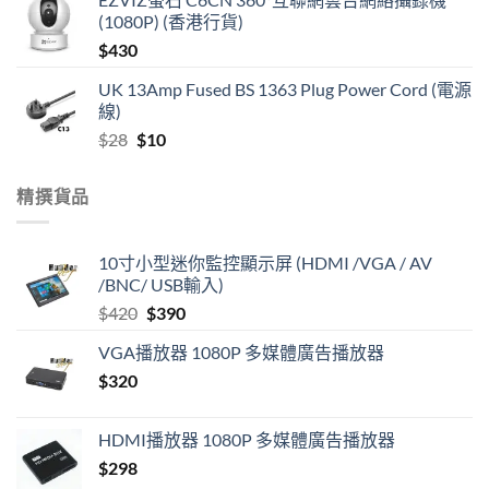
(1080P) (香港行貨)
$
430
UK 13Amp Fused BS 1363 Plug Power Cord (電源
線)
Original
Current
$
28
$
10
price
price
was:
is:
精撰貨品
$28.
$10.
10寸小型迷你監控顯示屏 (HDMI /VGA / AV
/BNC/ USB輸入)
Original
Current
$
420
$
390
price
price
VGA播放器 1080P 多媒體廣告播放器
was:
is:
$
320
$420.
$390.
HDMI播放器 1080P 多媒體廣告播放器
$
298