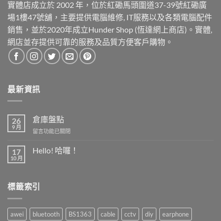
實體店成立於 2002 年，位於紅磡馬頭圍道37-39號紅磡廣
場1樓47號舖，主要提供電腦維修, IT服務以及各類電腦配件
銷售，並於2020年成立Hunder Shop (恆達網上商店)。實體,
網店並存提供可靠的服務及品質方便客戶購物。
最新資訊
倉庫盤點
26
9 月
在
留言功能已關閉
〈倉
庫
Hello! 哈囉！
17
盤
10 月
在
尚
點〉
〈Hello!
無
中
哈
留
囉！〉
言
標籤索引
中
awei
bluetooth
BS1363
cable
cctv
diy
earphone