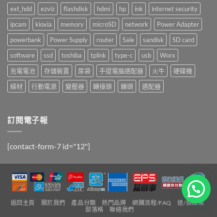
ext_hdd
ezviz
flashdisk
hdmi
hp
ink
internet security
ipcam
kioxia
memory
microSD
network
Power Adapter
powerbank
Power Supply
router
Sale
sandisk
SD card
software
ssd
toshiba
tplink
type-c
usb
Worx
充電電池
存儲裝置
尿袋
手提電腦適配器
火牛
硬碟機
線材
行動電源
變壓器
轉接頭
轉頭
適配器
訂閱電子報
[contact-form-7 id="12"]
返回主頁
關於我們
產品分類
熱門品牌
網購流程/FAQ
退/換政策
部落格
聯絡我們