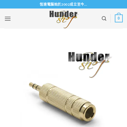
Skip
恆達電腦始於2002成立至今...
to
content
0