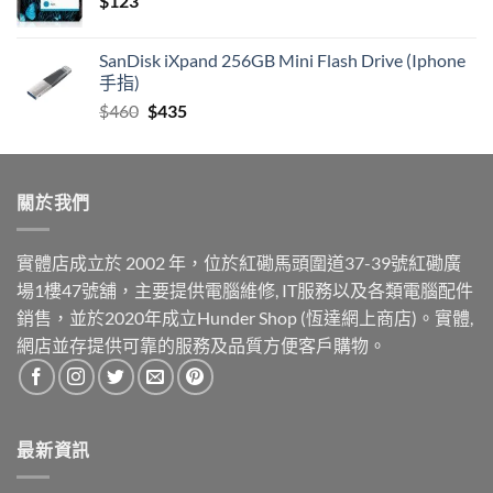
$
123
SanDisk iXpand 256GB Mini Flash Drive (Iphone
手指)
Original
Current
$
460
$
435
price
price
was:
is:
$460.
$435.
關於我們
實體店成立於 2002 年，位於紅磡馬頭圍道37-39號紅磡廣
場1樓47號舖，主要提供電腦維修, IT服務以及各類電腦配件
銷售，並於2020年成立Hunder Shop (恆達網上商店)。實體,
網店並存提供可靠的服務及品質方便客戶購物。
最新資訊