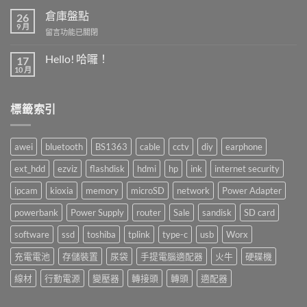
倉庫盤點
26
9 月
在
留言功能已關閉
〈倉
庫
Hello! 哈囉！
17
盤
10 月
在
尚
點〉
〈Hello!
無
中
哈
留
囉！〉
言
標籤索引
中
awei
bluetooth
BS1363
cable
cctv
diy
earphone
ext_hdd
ezviz
flashdisk
hdmi
hp
ink
internet security
ipcam
kioxia
memory
microSD
network
Power Adapter
powerbank
Power Supply
router
Sale
sandisk
SD card
software
ssd
toshiba
tplink
type-c
usb
Worx
充電電池
存儲裝置
尿袋
手提電腦適配器
火牛
硬碟機
線材
行動電源
變壓器
轉接頭
轉頭
適配器