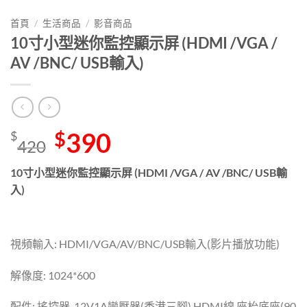
首頁
/
生活商品
/
影音商品
10寸小型迷你監控顯示屏 (HDMI /VGA /
AV /BNC/ USB輸入)
Original
390
Current
$
$
420
price
price
was:
is:
10寸小型迷你監控顯示屏 (HDMI /VGA / AV /BNC/ USB輸
$420.
$390.
入)
視頻輸入: HDMI/VGA/AV/BNC/USB輸入(影片播放功能)
解像度: 1024*600
配件: 搖控器, 12V1A變壓器(香港三腳),HDMI線,座枱底座(90