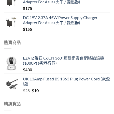
Adapter For Asus (火牛 / 變壓器)
$
175
DC 19V 2.37A 45W Power Supply Charger
Adapter For Asus (火牛 / 變壓器)
$
155
熱賣商品
EZVIZ螢石 C6CN 360°互聯網雲台網絡攝錄機
(1080P) (香港行貨)
$
430
UK 13Amp Fused BS 1363 Plug Power Cord (電源
線)
Original
Current
$
28
$
10
price
price
was:
is:
精撰貨品
$28.
$10.