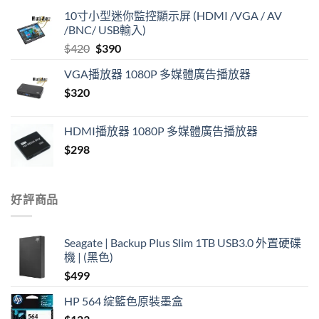
10寸小型迷你監控顯示屏 (HDMI /VGA / AV
/BNC/ USB輸入)
Original
Current
$
420
$
390
price
price
VGA播放器 1080P 多媒體廣告播放器
was:
is:
$
320
$420.
$390.
HDMI播放器 1080P 多媒體廣告播放器
$
298
好評商品
Seagate | Backup Plus Slim 1TB USB3.0 外置硬碟
機 | (黑色)
$
499
HP 564 綻籃色原裝墨盒