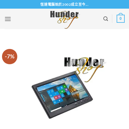
Skip
恆達電腦始於2002成立至今...
to
content
0
-7%