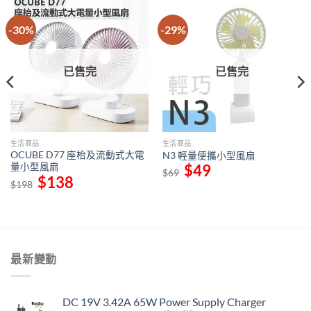
-30%
-29%
已售完
已售完
生活商品
生活商品
OCUBE D77 座枱及流動式大電
N3 輕量便攜小型風扇
量小型風扇
Original
$
49
Current
$
69
price
price
Original
$
138
Current
$
198
was:
is:
price
price
$69.
$49.
was:
is:
$198.
$138.
最新變動
DC 19V 3.42A 65W Power Supply Charger