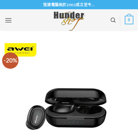
Skip
恆達電腦始於2002成立至今...
to
content
0
-20%