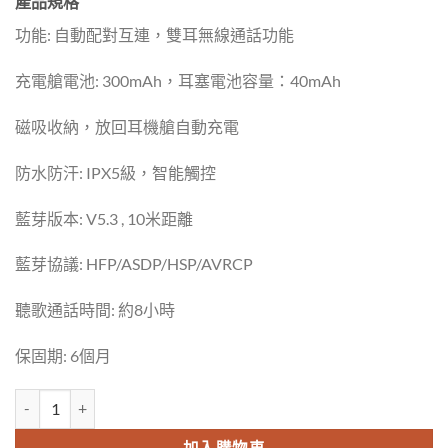
產品規格
功能: 自動配對互連，雙耳無線通話功能
充電艙電池: 300mAh，耳塞電池容量：40mAh
磁吸收納，放回耳機艙自動充電
防水防汗: IPX5級，智能觸控
藍芽版本: V5.3 , 10米距離
藍芽協議: HFP/ASDP/HSP/AVRCP
聽歌通話時間: 約8小時
保固期: 6個月
Awei T16 TWS 真無線藍牙耳機 數量
加入購物車