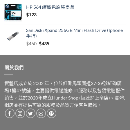
HP 564 綻籃色原裝墨盒
$
123
SanDisk iXpand 256GB Mini Flash Drive (Iphone
手指)
Original
Current
$
460
$
435
price
price
was:
is:
$460.
$435.
關於我們
實體店成立於 2002 年，位於紅磡馬頭圍道37-39號紅磡廣
場1樓47號舖，主要提供電腦維修, IT服務以及各類電腦配件
銷售，並於2020年成立Hunder Shop (恆達網上商店)。實體,
網店並存提供可靠的服務及品質方便客戶購物。