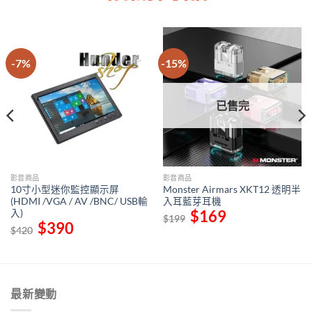
-7%
-15%
已售完
影音商品
影音商品
10寸小型迷你監控顯示屏
Monster Airmars XKT12 透明半
(HDMI /VGA / AV /BNC/ USB輸
入耳藍芽耳機
入)
Original
$
169
Current
$
199
price
price
Original
$
390
Current
$
420
was:
is:
price
price
$199.
$169.
was:
is:
$420.
$390.
最新變動