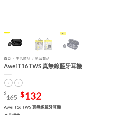
首頁
/
生活商品
/
影音商品
Awei T16 TWS 真無線藍牙耳機
Original
132
Current
$
$
165
price
price
was:
is:
Awei T16 TWS 真無線藍牙耳機
$165.
$132.