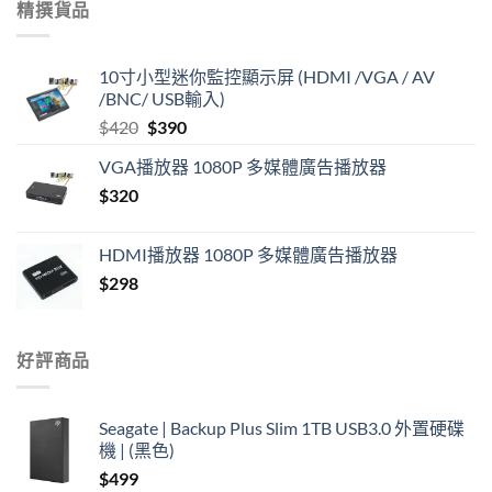
精撰貨品
$28.
$10.
10寸小型迷你監控顯示屏 (HDMI /VGA / AV
/BNC/ USB輸入)
Original
Current
$
420
$
390
price
price
VGA播放器 1080P 多媒體廣告播放器
was:
is:
$
320
$420.
$390.
HDMI播放器 1080P 多媒體廣告播放器
$
298
好評商品
Seagate | Backup Plus Slim 1TB USB3.0 外置硬碟
機 | (黑色)
$
499