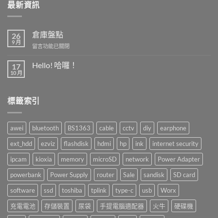
最新資訊
倉庫盤點
26
9 月
在
留言功能已關閉
〈倉
庫
Hello! 哈囉！
17
盤
10 月
在
尚
點〉
〈Hello!
無
中
哈
留
囉！〉
言
標籤索引
中
awei
bluetooth
BS1363
cable
cctv
diy
earphone
ext_hdd
ezviz
flashdisk
hdmi
hp
ink
internet security
ipcam
kioxia
memory
microSD
network
Power Adapter
powerbank
Power Supply
router
Sale
sandisk
SD card
software
ssd
toshiba
tplink
type-c
usb
Worx
充電電池
存儲裝置
尿袋
手提電腦適配器
火牛
硬碟機