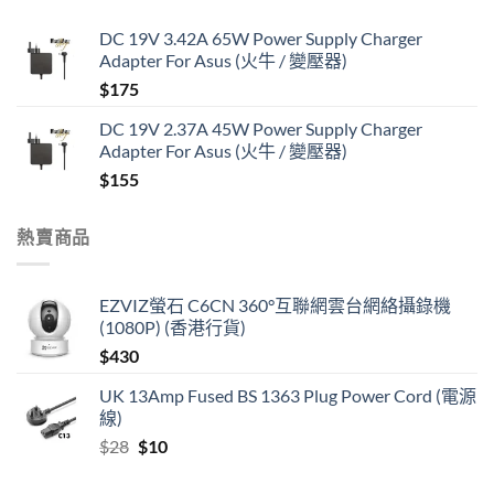
DC 19V 3.42A 65W Power Supply Charger
Adapter For Asus (火牛 / 變壓器)
$
175
DC 19V 2.37A 45W Power Supply Charger
Adapter For Asus (火牛 / 變壓器)
$
155
熱賣商品
EZVIZ螢石 C6CN 360°互聯網雲台網絡攝錄機
(1080P) (香港行貨)
$
430
UK 13Amp Fused BS 1363 Plug Power Cord (電源
線)
Original
Current
$
28
$
10
price
price
was:
is: