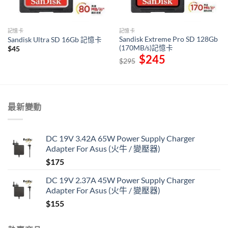
記憶卡
記憶卡
Sandisk Extreme Pro SD 128Gb
Sandisk Ultra SD 16Gb 記憶卡
(170MB/s)記憶卡
$
45
Original
$
245
Current
$
295
price
price
was:
is:
$295.
$245.
最新變動
DC 19V 3.42A 65W Power Supply Charger
Adapter For Asus (火牛 / 變壓器)
$
175
DC 19V 2.37A 45W Power Supply Charger
Adapter For Asus (火牛 / 變壓器)
$
155