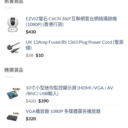
熱賣商品
EZVIZ螢石 C6CN 360°互聯網雲台網絡攝錄機
(1080P) (香港行貨)
$
430
UK 13Amp Fused BS 1363 Plug Power Cord (電源
線)
Original
Current
$
28
$
10
price
price
was:
is:
精撰貨品
$28.
$10.
10寸小型迷你監控顯示屏 (HDMI /VGA / AV
/BNC/ USB輸入)
Original
Current
$
420
$
390
price
price
VGA播放器 1080P 多媒體廣告播放器
was:
is:
$
320
$420.
$390.