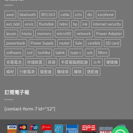
awei
bluetooth
BS1363
cable
cctv
diy
earphone
ext_hdd
ezviz
flashdisk
hdmi
hp
ink
internet security
ipcam
kioxia
memory
microSD
network
Power Adapter
powerbank
Power Supply
router
Sale
sandisk
SD card
software
ssd
toshiba
tplink
type-c
usb
Worx
充電電池
存儲裝置
尿袋
手提電腦適配器
火牛
硬碟機
線材
行動電源
變壓器
轉接頭
轉頭
適配器
訂閱電子報
[contact-form-7 id="12"]