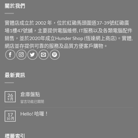
關於我們
實體店成立於 2002 年，位於紅磡馬頭圍道37-39號紅磡廣
場1樓47號舖，主要提供電腦維修, IT服務以及各類電腦配件
銷售，並於2020年成立Hunder Shop (恆達網上商店)。實體,
網店並存提供可靠的服務及品質方便客戶購物。
最新資訊
倉庫盤點
26
9 月
在
留言功能已關閉
〈倉
庫
Hello! 哈囉！
17
盤
10 月
在
尚
點〉
〈Hello!
無
中
哈
留
囉！〉
言
標籤索引
中