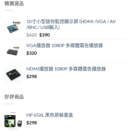
was:
is:
精撰貨品
$28.
$10.
10寸小型迷你監控顯示屏 (HDMI /VGA / AV
/BNC/ USB輸入)
Original
Current
$
420
$
390
price
price
VGA播放器 1080P 多媒體廣告播放器
was:
is:
$
320
$420.
$390.
HDMI播放器 1080P 多媒體廣告播放器
$
298
好評商品
HP 65XL 黑色原裝墨盒
$
298