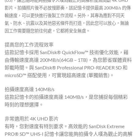
(U3)，讓您隨時能夠拍攝令人嘆為觀止的高解析度無間斷 4K UHD
影片
。拍攝照片後不必放慢節奏，該記憶卡提供最高 200MB/s 的傳
輸速度，可以更快進行後製工作流程。另外，其專為應對不同天
氣、防水、抗震以及其他惡劣條件而打造，因此您可以放心，無論
因工作需要隨您前往何處，它都將安全無虞。
提高您的工作流程效率
這款記憶卡採用 SanDisk® QuickFlow™ 技術優化效能，藉
由傳輸速度高達 200MB/s(64GB – 1TB)，為您節省媒體資料
卸載時間。與 SanDisk® Professional PRO-READER SD 和
microSD™ 搭配使用，可實現超高速度 (單獨銷售)。
拍攝速度高達 140MB/s
這款記憶卡的拍攝速度高達 140MB/s，是您捕捉每個精彩
時刻的理想選擇。
非常適用於 4K UHD 影片
有時，您對速度有特別要求。高效能的 SanDisk Extreme
PRO® SD™ UHS-I 記憶卡讓您能夠拍攝令人嘆為觀止的高解