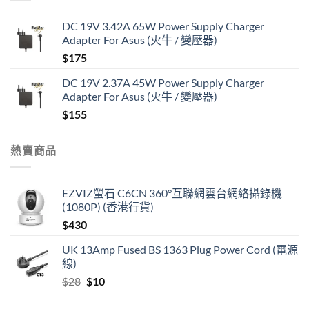
DC 19V 3.42A 65W Power Supply Charger
Adapter For Asus (火牛 / 變壓器)
$
175
DC 19V 2.37A 45W Power Supply Charger
Adapter For Asus (火牛 / 變壓器)
$
155
熱賣商品
EZVIZ螢石 C6CN 360°互聯網雲台網絡攝錄機
(1080P) (香港行貨)
$
430
UK 13Amp Fused BS 1363 Plug Power Cord (電源
線)
Original
Current
$
28
$
10
price
price