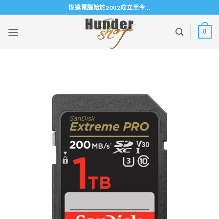
Skip
恆達電腦始於2002成立至今...
to
content
0