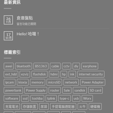
最新資訊
倉庫盤點
26
9 月
在
留言功能已關閉
〈倉
庫
Hello! 哈囉！
17
盤
10 月
在
尚
點〉
〈Hello!
無
中
哈
留
囉！〉
言
標籤索引
中
awei
bluetooth
BS1363
cable
cctv
diy
earphone
ext_hdd
ezviz
flashdisk
hdmi
hp
ink
internet security
ipcam
kioxia
memory
microSD
network
Power Adapter
powerbank
Power Supply
router
Sale
sandisk
SD card
software
ssd
toshiba
tplink
type-c
usb
Worx
充電電池
存儲裝置
尿袋
手提電腦適配器
火牛
硬碟機