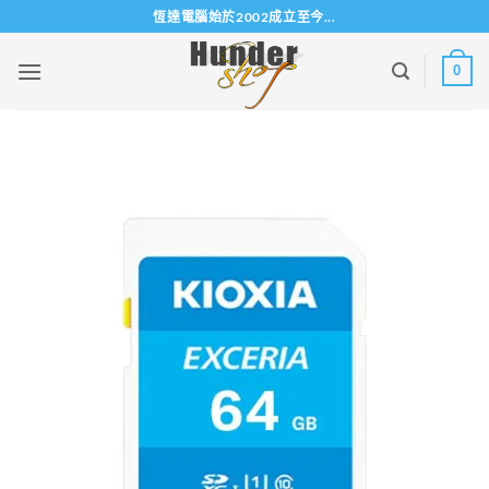
Skip
恆達電腦始於2002成立至今...
to
content
0