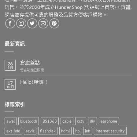
銷售，並於2020年成立Hunder Shop (恆達網上商店)。實體,
網店並存提供可靠的服務及品質方便客戶購物。
最新資訊
倉庫盤點
26
9 月
在
留言功能已關閉
〈倉
庫
Hello! 哈囉！
17
盤
10 月
在
尚
點〉
〈Hello!
無
中
哈
留
囉！〉
言
標籤索引
中
awei
bluetooth
BS1363
cable
cctv
diy
earphone
ext_hdd
ezviz
flashdisk
hdmi
hp
ink
internet security