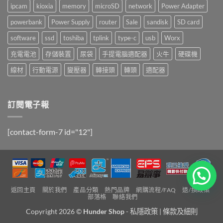
ipcam
kioxia
memory
microSD
network
Power Adapter
powerbank
Power Supply
router
Sale
sandisk
SD card
software
ssd
toshiba
tplink
type-c
usb
Worx
充電電池
存儲裝置
尿袋
手提電腦適配器
火牛
硬碟機
線材
行動電源
變壓器
轉接頭
轉頭
適配器
訂閱電子報
[contact-form-7 id="12"]
返回主頁
關於我們
產品分類
熱門品牌
網購流程/FAQ
退/換政策
部落格
聯絡我們
Copyright 2026 ©
Hunder Shop
-
私隱政策
|
條款及細則