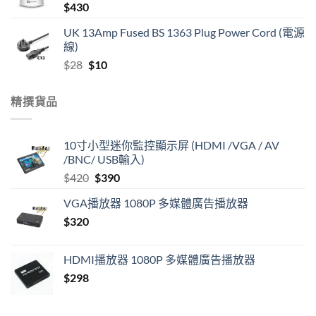
$
430
UK 13Amp Fused BS 1363 Plug Power Cord (電源
線)
Original
Current
$
28
$
10
price
price
was:
is:
精撰貨品
$28.
$10.
10寸小型迷你監控顯示屏 (HDMI /VGA / AV
/BNC/ USB輸入)
Original
Current
$
420
$
390
price
price
VGA播放器 1080P 多媒體廣告播放器
was:
is:
$
320
$420.
$390.
HDMI播放器 1080P 多媒體廣告播放器
$
298