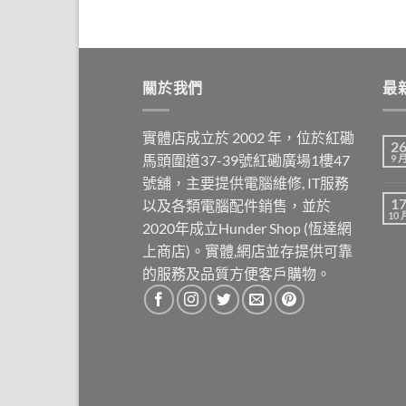
關於我們
最
實體店成立於 2002 年，位於紅磡
2
馬頭圍道37-39號紅磡廣場1樓47
9 
號舖，主要提供電腦維修, IT服務
1
以及各類電腦配件銷售，並於
10 
2020年成立Hunder Shop (恆達網
上商店)。實體,網店並存提供可靠
的服務及品質方便客戶購物。