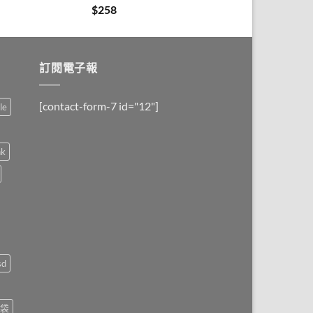
$
258
訂閱電子報
[contact-form-7 id="12"]
le
nk
sd
袋