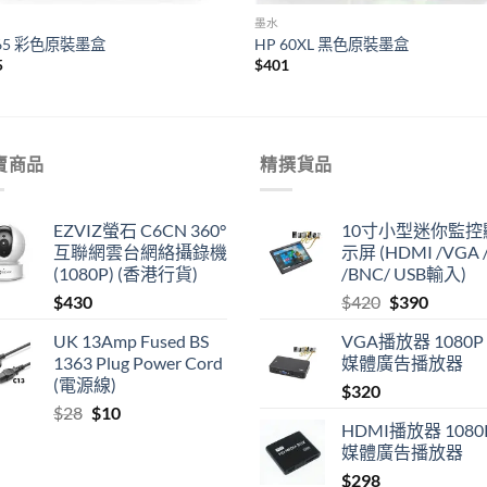
墨水
 65 彩色原裝墨盒
HP 60XL 黑色原裝墨盒
5
$
401
賣商品
精撰貨品
EZVIZ螢石 C6CN 360°
10寸小型迷你監控
互聯網雲台網絡攝錄機
示屏 (HDMI /VGA /
(1080P) (香港行貨)
/BNC/ USB輸入)
Original
Current
$
430
$
420
$
390
price
price
UK 13Amp Fused BS
VGA播放器 1080P
was:
is:
1363 Plug Power Cord
媒體廣告播放器
$420.
$390.
(電源線)
$
320
Original
Current
$
28
$
10
HDMI播放器 1080
price
price
媒體廣告播放器
was:
is:
$28.
$10.
$
298