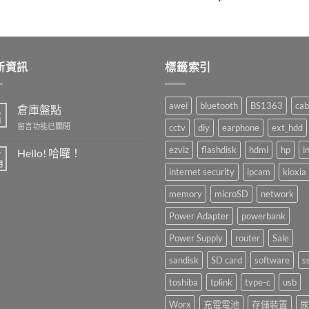
新資訊
標籤索引
awei
bluetooth
BS1363
cab
倉庫盤點
6
月
在
留言功能已關閉
cctv
diy
earphone
ext_hdd
〈倉
庫
ezviz
flashdisk
hdmi
hp
i
Hello! 哈囉！
7
盤
月
在
尚
internet security
ipcam
kioxia
點〉
〈Hello!
無
中
哈
留
memory
microSD
network
囉！〉
言
中
Power Adapter
powerbank
Power Supply
router
Sale
sandisk
SD card
software
s
toshiba
tplink
type-c
usb
Worx
充電電池
存儲裝置
尿