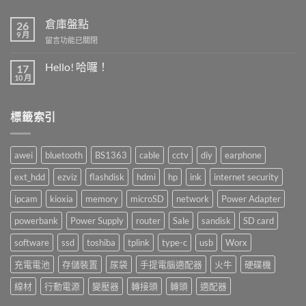
倉庫盤點
26
9 月
在
留言功能已關閉
〈倉
庫
Hello! 哈囉！
17
盤
10 月
在
尚
點〉
〈Hello!
無
中
哈
留
囉！〉
言
標籤索引
中
awei
bluetooth
BS1363
cable
cctv
diy
earphone
ext_hdd
ezviz
flashdisk
hdmi
hp
ink
internet security
ipcam
kioxia
memory
microSD
network
Power Adapter
powerbank
Power Supply
router
Sale
sandisk
SD card
software
ssd
toshiba
tplink
type-c
usb
Worx
充電電池
存儲裝置
尿袋
手提電腦適配器
火牛
硬碟機
線材
行動電源
變壓器
轉接頭
轉頭
適配器