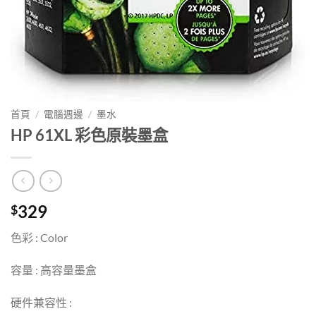
首頁
/
電腦週邊
/
墨水
HP 61XL 彩色原裝墨盒
329
$
色彩 : Color
容量 : 高容量墨盒
硬件兼容性 :