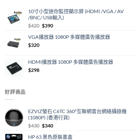
10寸小型迷你監控顯示屏 (HDMI /VGA / AV
/BNC/ USB輸入)
Original
Current
$
420
$
390
price
price
VGA播放器 1080P 多媒體廣告播放器
was:
is:
$
320
$420.
$390.
HDMI播放器 1080P 多媒體廣告播放器
$
298
好評商品
EZVIZ螢石 C6TC 360°互聯網雲台網絡攝錄機
(1080P) (香港行貨)
Original
Current
$
430
$
340
price
price
HP 63 黑色原裝墨盒
was:
is: