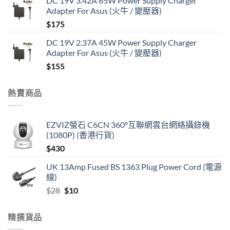
DC 19V 3.42A 65W Power Supply Charger
Adapter For Asus (火牛 / 變壓器)
$
175
DC 19V 2.37A 45W Power Supply Charger
Adapter For Asus (火牛 / 變壓器)
$
155
熱賣商品
EZVIZ螢石 C6CN 360°互聯網雲台網絡攝錄機
(1080P) (香港行貨)
$
430
UK 13Amp Fused BS 1363 Plug Power Cord (電源
線)
Original
Current
$
28
$
10
price
price
was:
is:
精撰貨品
$28.
$10.