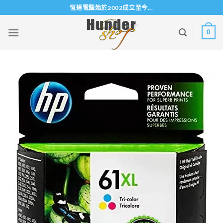
Skip
恆達電腦始於2002成立至今...
to
content
0