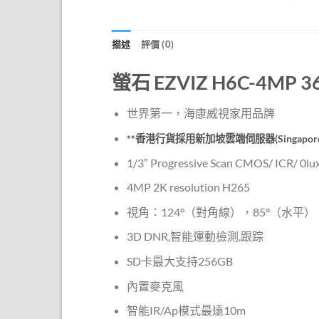
描述
評價 (0)
螢石 EZVIZ H6C-4MP
世界第一，海康威視家用品牌
**香港行貨採用新加坡雲端伺服器(Singapore Clo
1/3″ Progressive Scan CMOS/ ICR/ 0lu
4MP 2K resolution H265
視角：124°（對角線），85°（水平），5
3D DNR,智能運動檢測,跟踪
SD卡最大支持256GB
內置麥克風
智能IR/Ap模式最遠10m