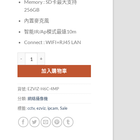
Memory : SD卡最大支持
256GB
內置麥克風
智能IR/Ap模式最遠10m
Connect : WIFI+RJ45 LAN
螢石 EZVIZ H6C-4MP 360°雲台版網絡攝錄機 (2K) (香港行貨) 
加入購物車
貨號:
EZVIZ-H6C-4MP
分類:
網絡攝像機
標籤:
cctv
,
ezviz
,
ipcam
,
Sale