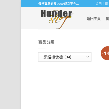
Skip
返回主頁
恆達電腦始於2002成立至今...
to
content
返回主頁
商品分類
-1