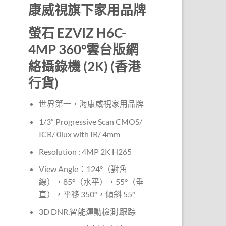
$439.
$379.
康威視旗下家用品牌
螢石 EZVIZ H6C-
4MP 360°雲台版網
絡攝錄機 (2K) (香港
行貨)
世界第一，海康威視家用品牌
1/3″ Progressive Scan CMOS/
ICR/ 0lux with IR/ 4mm
Resolution : 4MP 2K H265
View Angle：124°（對角
線），85°（水平），55°（垂
直），平移 350°，傾斜 55°
3D DNR,智能運動檢測,跟踪