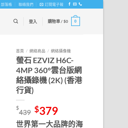
部落格
聯絡我們
訂閱電子報
購物車 /
$
0
0
登入
首頁
/
網絡商品
/
網絡攝像機
螢石 EZVIZ H6C-
4MP 360°雲台版網
絡攝錄機 (2K) (香港
行貨)
Original
379
Current
$
$
439
price
price
was:
is:
世界第一大品牌的海