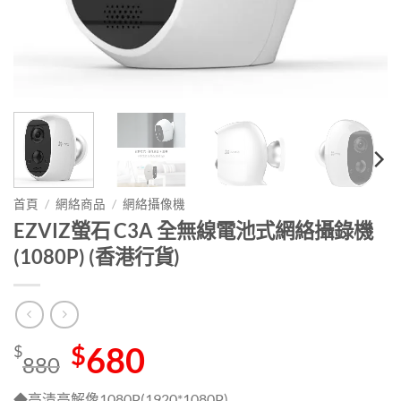
首頁
/
網絡商品
/
網絡攝像機
EZVIZ螢石 C3A 全無線電池式網絡攝錄機
(1080P) (香港行貨)
Original
680
Current
$
$
880
price
price
was:
is:
◆高清高解像1080P(1920*1080P)