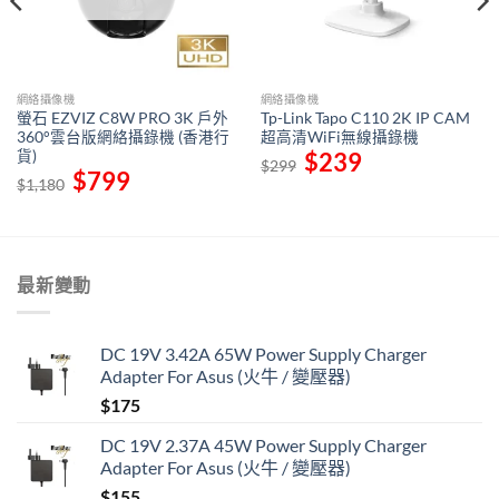
網絡攝像機
網絡攝像機
螢石 EZVIZ C8W PRO 3K 戶外
Tp-Link Tapo C110 2K IP CAM
360°雲台版網絡攝錄機 (香港行
超高清WiFi無線攝錄機
貨)
Original
$
239
Current
$
299
price
price
Original
$
799
Current
$
1,180
was:
is:
price
price
$299.
$239.
was:
is:
$1,180.
$799.
最新變動
DC 19V 3.42A 65W Power Supply Charger
Adapter For Asus (火牛 / 變壓器)
$
175
DC 19V 2.37A 45W Power Supply Charger
Adapter For Asus (火牛 / 變壓器)
$
155