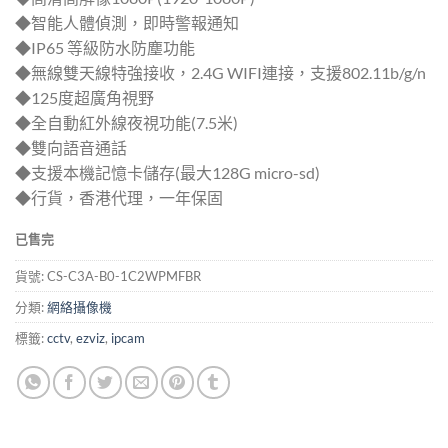
$880.
$680.
◆智能人體偵測，即時警報通知
◆IP65 等級防水防塵功能
◆無線雙天線特強接收，2.4G WIFI連接，支援802.11b/g/n
◆125度超廣角視野
◆全自動紅外線夜視功能(7.5米)
◆雙向語音通話
◆支援本機記憶卡儲存(最大128G micro-sd)
◆行貨，香港代理，一年保固
已售完
貨號:
CS-C3A-B0-1C2WPMFBR
分類:
網絡攝像機
標籤:
cctv
,
ezviz
,
ipcam