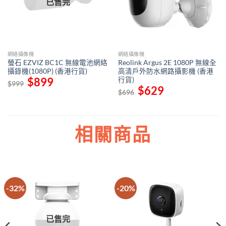
已售完
網絡攝像機
網絡攝像機
螢石 EZVIZ BC1C 無線電池網絡
Reolink Argus 2E 1080P 無線全
攝錄機(1080P) (香港行貨)
高清戶外防水網路攝影機 (香港
行貨)
Original
$
899
Current
$
999
price
price
Original
$
629
Current
$
696
was:
is:
price
price
$999.
$899.
was:
is:
$696.
$629.
相關商品
-32%
-20%
已售完