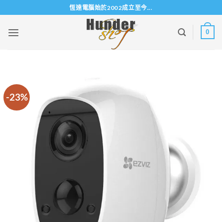
Skip
恆達電腦始於2002成立至今...
to
content
0
-23%