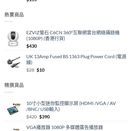
熱賣商品
EZVIZ螢石 C6CN 360°互聯網雲台網絡攝錄機
(1080P) (香港行貨)
$
430
UK 13Amp Fused BS 1363 Plug Power Cord (電源
線)
Original
Current
$
28
$
10
price
price
was:
is:
精撰貨品
$28.
$10.
10寸小型迷你監控顯示屏 (HDMI /VGA / AV
/BNC/ USB輸入)
Original
Current
$
420
$
390
price
price
VGA播放器 1080P 多媒體廣告播放器
was:
is: