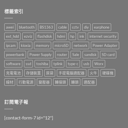
無
中
哈
留
囉！〉
言
標籤索引
中
awei
bluetooth
BS1363
cable
cctv
diy
earphone
ext_hdd
ezviz
flashdisk
hdmi
hp
ink
internet security
ipcam
kioxia
memory
microSD
network
Power Adapter
powerbank
Power Supply
router
Sale
sandisk
SD card
software
ssd
toshiba
tplink
type-c
usb
Worx
充電電池
存儲裝置
尿袋
手提電腦適配器
火牛
硬碟機
線材
行動電源
變壓器
轉接頭
轉頭
適配器
訂閱電子報
[contact-form-7 id="12"]