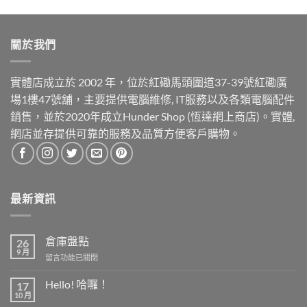
關於我們
實體店成立於 2002 年，位於紅磡馬頭圍道37-39號紅磡廣
場1樓47號舖，主要提供電腦維修, IT服務以及各類電腦配件
銷售，並於2020年成立Hunder Shop (恆達網上商店)。實體,
網店並存提供可靠的服務及品質方便客戶購物。
最新資訊
倉庫盤點
26
9 月
在
留言功能已關閉
〈倉
庫
Hello! 哈囉！
17
盤
10 月
在
尚
點〉
〈Hello!