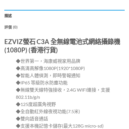
描述
評價 (0)
EZVIZ螢石 C3A 全無線電池式網絡攝錄機
(1080P) (香港行貨)
◆世界第一，海康威視家用品牌
◆高清高解像1080P(1920*1080P)
◆智能人體偵測，即時警報通知
◆IP65 等級防水防塵功能
◆無線雙天線特強接收，2.4G WIFI連接，支援
802.11b/g/n
◆125度超廣角視野
◆全自動紅外線夜視功能(7.5米)
◆雙向語音通話
◆支援本機記憶卡儲存(最大128G micro-sd)