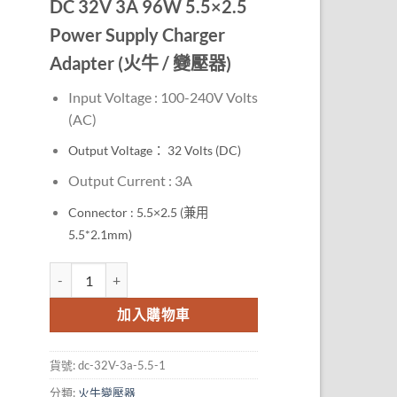
DC 32V 3A 96W 5.5×2.5
Power Supply Charger
Adapter (火牛 / 變壓器)
Input Voltage : 100-240V
Volts
(AC)
Output Voltage： 32
Volts (DC)
Output Current : 3A
Connector : 5.5×2.5 (兼用
5.5*2.1mm)
DC 32V 3A 96W 5.5x2.5 Power Supply Charger Adapter (火
加入購物車
貨號:
dc-32V-3a-5.5-1
分類:
火牛變壓器