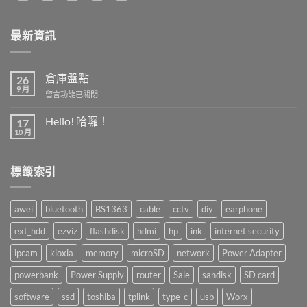
最新資訊
倉庫盤點
26
9 月
在
留言功能已關閉
〈倉
庫
Hello! 哈囉！
17
盤
10 月
在
尚
點〉
〈Hello!
無
中
哈
留
囉！〉
言
標籤索引
中
awei
bluetooth
BS1363
cable
cctv
diy
earphone
ext_hdd
ezviz
flashdisk
hdmi
hp
ink
internet security
ipcam
kioxia
memory
microSD
network
Power Adapter
powerbank
Power Supply
router
Sale
sandisk
SD card
software
ssd
toshiba
tplink
type-c
usb
Worx