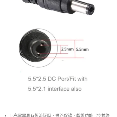
此充電器具有恆流恆壓，短路保護，轉燈功能（空載綠