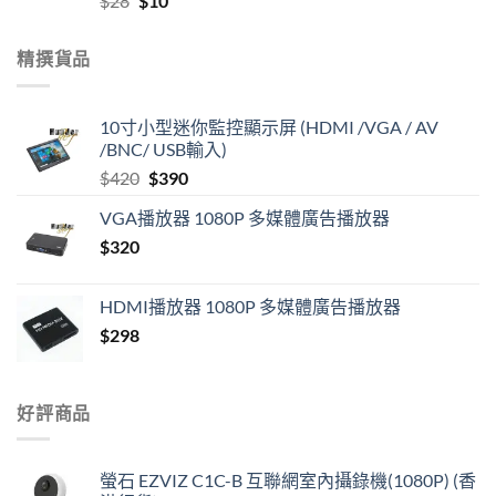
$
28
$
10
price
price
was:
is:
精撰貨品
$28.
$10.
10寸小型迷你監控顯示屏 (HDMI /VGA / AV
/BNC/ USB輸入)
Original
Current
$
420
$
390
price
price
VGA播放器 1080P 多媒體廣告播放器
was:
is:
$
320
$420.
$390.
HDMI播放器 1080P 多媒體廣告播放器
$
298
好評商品
螢石 EZVIZ C1C-B 互聯網室內攝錄機(1080P) (香