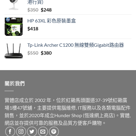
港行貨)
Original
Current
$
350
$
248
price
price
HP 63XL 彩色原裝墨盒
was:
is:
$
418
$350.
$248.
Tp-Link Archer C1200 無線雙頻Gigabit路由器
Original
Current
$
550
$
380
price
price
was:
is:
$550.
$380.
關於我們
實體店成立於 2002 年，位於紅磡馬頭圍道37-39號紅磡廣
場1樓47號舖，主要提供電腦維修, IT服務以及各類電腦配件
銷售，並於2020年成立Hunder Shop (恆達網上商店)。實體,
網店並存提供可靠的服務及品質方便客戶購物。