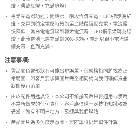
燈，帶載紅燈，充滿綠燈）
專業充電器功能：開始第一階段恆流充電，LED指示為紅
燈，充電到額定電壓時轉為第二階段恆壓充電，電流慢
慢降低，當充電電流達到轉燈電流時，LED指示燈轉為綠
燈，此時電池已經充滿到90%-95%，電池以很小電流繼
續充電，直到充滿。
注意事項:
貨品顏色或形狀有可能出現誤差，但規格相同將視為正
常範圍，如客戶要求與圖片完全相同請向我們確認貨品
狀態後再落單
由於配件用途廣泛，本公司不承擔客戶是否適用或使用
不當所做成的任何責任，客戶應俱備一定技術知識較為
妥當，如有不明白地方，歡迎與我們聯絡
產品圖片為多角度示意圖，實際單位仍是單件計算