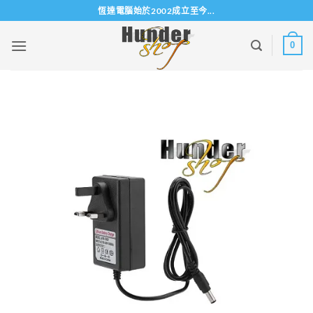
Skip
恆達電腦始於2002成立至今...
to
content
0