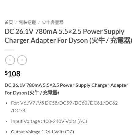
首頁
/
電腦週邊
/
火牛變壓器
DC 26.1V 780mA 5.5×2.5 Power Supply
Charger Adapter For Dyson (火牛 / 充電器)
108
$
DC 26.1V 780mA 5.5×2.5 Power Supply Charger Adapter
For Dyson (火牛 / 充電器)
For: V6 /V7 /V8 DC58/DC59 /DC60 /DC61 /DC62
/DC74
Input Voltage : 100-240V
Volts (AC)
Output Voltage： 26.1
Volts (DC)