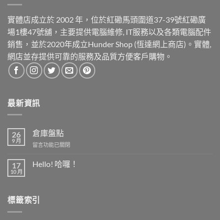
實體店成立於 2002 年，位於紅磡馬頭圍道37-39號紅磡廣
場1樓47號舖，主要提供電腦維修, IT服務以及各類電腦配件
銷售，並於2020年成立Hunder Shop (恆達網上商店)。實體,
網店並存提供可靠的服務及品質方便客戶購物。
最新資訊
倉庫盤點
26
9 月
在
留言功能已關閉
〈倉
庫
Hello! 哈囉！
17
盤
10 月
在
尚
點〉
〈Hello!
無
中
哈
留
囉！〉
言
標籤索引
中