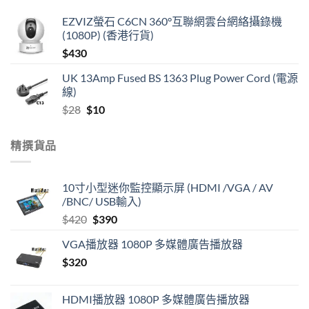
EZVIZ螢石 C6CN 360°互聯網雲台網絡攝錄機
(1080P) (香港行貨)
$
430
UK 13Amp Fused BS 1363 Plug Power Cord (電源
線)
Original
Current
$
28
$
10
price
price
was:
is:
精撰貨品
$28.
$10.
10寸小型迷你監控顯示屏 (HDMI /VGA / AV
/BNC/ USB輸入)
Original
Current
$
420
$
390
price
price
VGA播放器 1080P 多媒體廣告播放器
was:
is:
$
320
$420.
$390.
HDMI播放器 1080P 多媒體廣告播放器