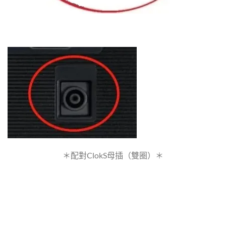
＊配對ClokS母插（雙圈）＊