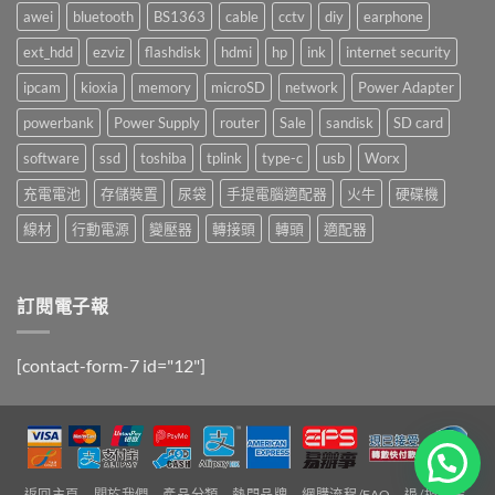
awei
bluetooth
BS1363
cable
cctv
diy
earphone
ext_hdd
ezviz
flashdisk
hdmi
hp
ink
internet security
ipcam
kioxia
memory
microSD
network
Power Adapter
powerbank
Power Supply
router
Sale
sandisk
SD card
software
ssd
toshiba
tplink
type-c
usb
Worx
充電電池
存儲裝置
尿袋
手提電腦適配器
火牛
硬碟機
線材
行動電源
變壓器
轉接頭
轉頭
適配器
訂閱電子報
[contact-form-7 id="12"]
返回主頁
關於我們
產品分類
熱門品牌
網購流程/FAQ
退/換政策