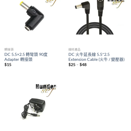
轉接頭
線材產品
DC 5.5×2.5 轉彎頭 90度
DC 火牛延長線 5.5*2.5
Adapter 轉接頭
Extension Cable (火牛 / 變壓器)
Price
$
15
$
25
–
$
48
range:
$25
through
$48