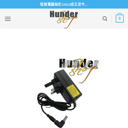
Skip
恆達電腦始於2002成立至今...
to
content
0