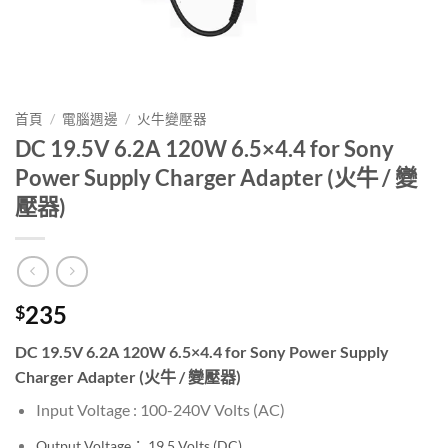
首頁
/
電腦週邊
/
火牛變壓器
DC 19.5V 6.2A 120W 6.5×4.4 for Sony
Power Supply Charger Adapter (火牛 / 變
壓器)
235
$
DC 19.5V 6.2A 120W 6.5×4.4 for Sony Power Supply
Charger Adapter (火牛 / 變壓器)
Input Voltage : 100-240V
Volts (AC)
Output Voltage： 19.5
Volts (DC)