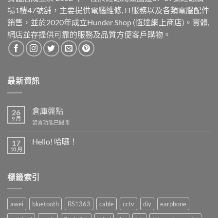
場1樓47號舖，主要提供電腦維修, IT服務以及各類電腦配件
銷售，並於2020年成立Hunder Shop (恆達網上商店)。實體,
網店並存提供可靠的服務及品質方便客戶購物。
最新資訊
倉庫盤點
26
9 月
在
留言功能已關閉
〈倉
庫
Hello! 哈囉！
17
盤
10 月
在
尚
點〉
〈Hello!
無
中
哈
留
囉！〉
言
標籤索引
中
awei
bluetooth
BS1363
cable
cctv
diy
earphone