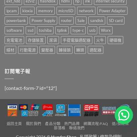
ext_hdd
ezviz
flashdisk
hdmi
hp
ink
internet security
ipcam
kioxia
memory
microSD
network
Power Adapter
powerbank
Power Supply
router
Sale
sandisk
SD card
software
ssd
toshiba
tplink
type-c
usb
Worx
充電電池
存儲裝置
尿袋
手提電腦適配器
火牛
硬碟機
線材
行動電源
變壓器
轉接頭
轉頭
適配器
訂閱電子報
[contact-form-7 id="12"]
返回主頁
關於我們
產品分類
熱門品牌
網購流程/FAQ
退/換政策
部落格
聯絡我們
Copyright 2026 ©
Hunder Shop
-
私隱政策
|
條款及細則