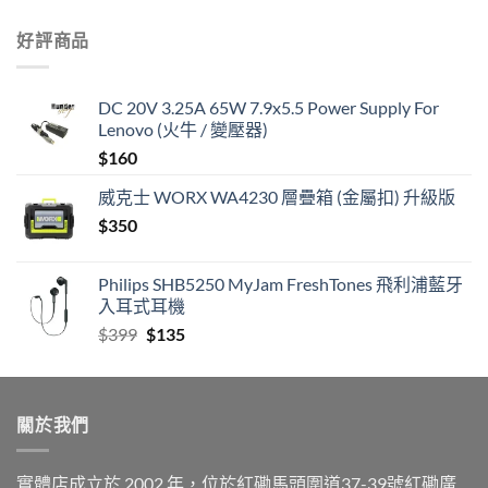
好評商品
DC 20V 3.25A 65W 7.9x5.5 Power Supply For
Lenovo (火牛 / 變壓器)
$
160
威克士 WORX WA4230 層疊箱 (金屬扣) 升級版
$
350
Philips SHB5250 MyJam FreshTones 飛利浦藍牙
入耳式耳機
Original
Current
$
399
$
135
price
price
was:
is:
$399.
$135.
關於我們
實體店成立於 2002 年，位於紅磡馬頭圍道37-39號紅磡廣