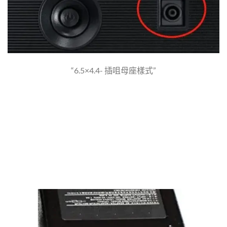
“6.5×4.4- 插咀母座樣式”