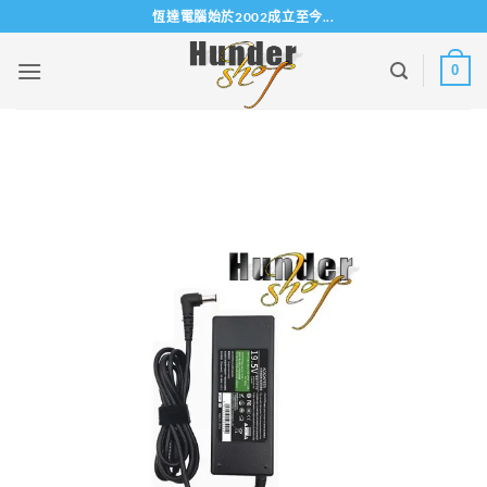
Skip
恆達電腦始於2002成立至今...
to
content
0