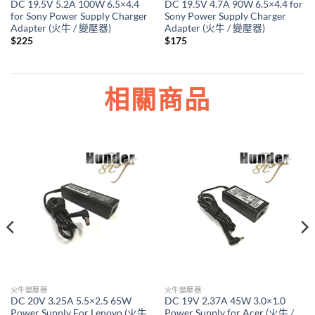
DC 19.5V 5.2A 100W 6.5×4.4
DC 19.5V 4.7A 90W 6.5×4.4 for
for Sony Power Supply Charger
Sony Power Supply Charger
Adapter (火牛 / 變壓器)
Adapter (火牛 / 變壓器)
$
225
$
175
相關商品
火牛變壓器
火牛變壓器
DC 20V 3.25A 5.5×2.5 65W
DC 19V 2.37A 45W 3.0×1.0
Power Supply For Lenovo (火牛
Power Supply for Acer (火牛 /