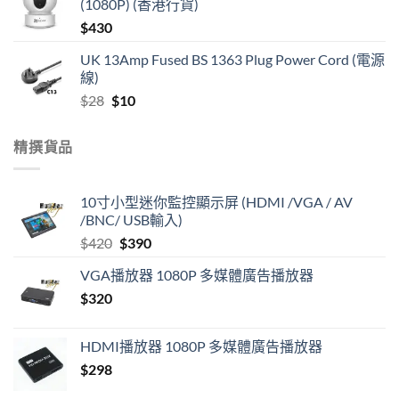
(1080P) (香港行貨)
$
430
UK 13Amp Fused BS 1363 Plug Power Cord (電源
線)
Original
Current
$
28
$
10
price
price
was:
is:
精撰貨品
$28.
$10.
10寸小型迷你監控顯示屏 (HDMI /VGA / AV
/BNC/ USB輸入)
Original
Current
$
420
$
390
price
price
VGA播放器 1080P 多媒體廣告播放器
was:
is:
$
320
$420.
$390.
HDMI播放器 1080P 多媒體廣告播放器
$
298