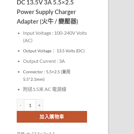
DC 13.5V 3A 5.5×2.5
Power Supply Charger
Adapter (火牛 / 變壓器)
Input Voltage : 100-240V
Volts
(AC)
Output Voltage： 13.5
Volts (DC)
Output Current : 3A
Connector : 5.5×2.5 (兼用
5.5*2.1mm)
附送1.5米 AC 電源線
DC 13.5V 3A 5.5x2.5 Power Supply Charger Adapter (火牛 /
加入購物車
貨號:
dc-13.5v-3a-5.5