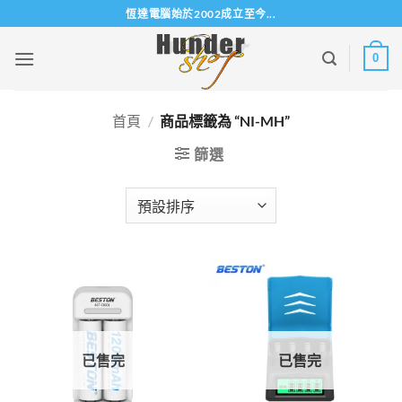
Skip
恆達電腦始於2002成立至今...
to
content
0
首頁
/
商品標籤為 “NI-MH”
篩選
已售完
已售完