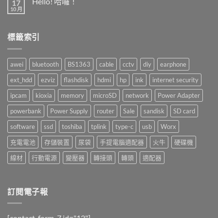
Hello! 哈囉！
17
盤
10 月
在
尚
點〉
〈Hello!
無
中
哈
留
囉！〉
言
標籤索引
中
awei
bluetooth
BS1363
cable
cctv
diy
earphone
ext_hdd
ezviz
flashdisk
hdmi
hp
ink
internet security
ipcam
kioxia
memory
microSD
network
Power Adapter
powerbank
Power Supply
router
Sale
sandisk
SD card
software
ssd
toshiba
tplink
type-c
usb
Worx
充電電池
存儲裝置
尿袋
手提電腦適配器
火牛
硬碟機
線材
行動電源
變壓器
轉接頭
轉頭
適配器
訂閱電子報
[contact-form-7 id="12"]