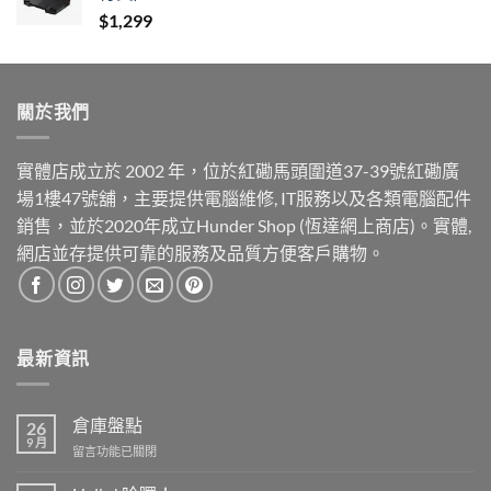
$
1,299
關於我們
實體店成立於 2002 年，位於紅磡馬頭圍道37-39號紅磡廣
場1樓47號舖，主要提供電腦維修, IT服務以及各類電腦配件
銷售，並於2020年成立Hunder Shop (恆達網上商店)。實體,
網店並存提供可靠的服務及品質方便客戶購物。
最新資訊
倉庫盤點
26
9 月
在
留言功能已關閉
〈倉
庫