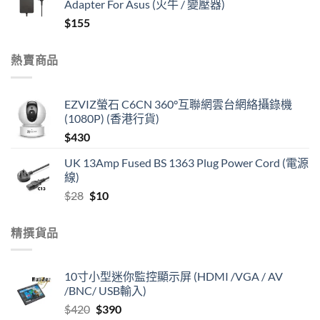
Adapter For Asus (火牛 / 變壓器)
$
155
熱賣商品
EZVIZ螢石 C6CN 360°互聯網雲台網絡攝錄機
(1080P) (香港行貨)
$
430
UK 13Amp Fused BS 1363 Plug Power Cord (電源
線)
Original
Current
$
28
$
10
price
price
was:
is:
精撰貨品
$28.
$10.
10寸小型迷你監控顯示屏 (HDMI /VGA / AV
/BNC/ USB輸入)
Original
Current
$
420
$
390