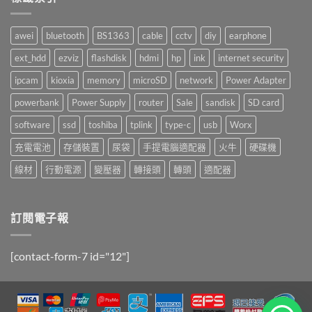
awei
bluetooth
BS1363
cable
cctv
diy
earphone
ext_hdd
ezviz
flashdisk
hdmi
hp
ink
internet security
ipcam
kioxia
memory
microSD
network
Power Adapter
powerbank
Power Supply
router
Sale
sandisk
SD card
software
ssd
toshiba
tplink
type-c
usb
Worx
充電電池
存儲裝置
尿袋
手提電腦適配器
火牛
硬碟機
線材
行動電源
變壓器
轉接頭
轉頭
適配器
訂閱電子報
[contact-form-7 id="12"]