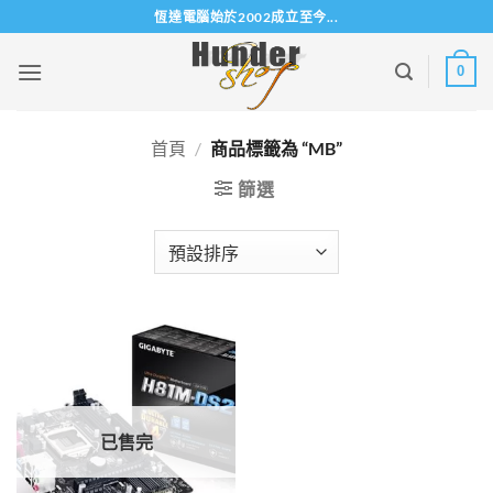
Skip
恆達電腦始於2002成立至今...
to
content
0
首頁
/
商品標籤為 “MB”
篩選
已售完