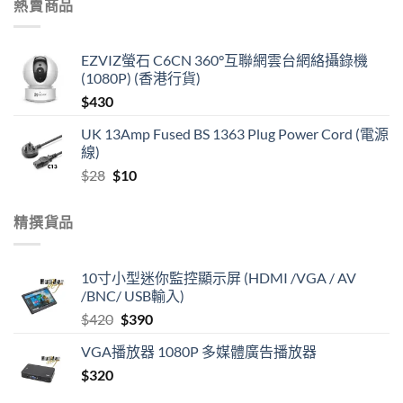
熱賣商品
EZVIZ螢石 C6CN 360°互聯網雲台網絡攝錄機
(1080P) (香港行貨)
$
430
UK 13Amp Fused BS 1363 Plug Power Cord (電源
線)
Original
Current
$
28
$
10
price
price
was:
is:
精撰貨品
$28.
$10.
10寸小型迷你監控顯示屏 (HDMI /VGA / AV
/BNC/ USB輸入)
Original
Current
$
420
$
390
price
price
VGA播放器 1080P 多媒體廣告播放器
was:
is:
$
320
$420.
$390.