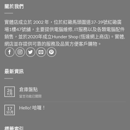
關於我們
實體店成立於 2002 年，位於紅磡馬頭圍道37-39號紅磡廣
場1樓47號舖，主要提供電腦維修, IT服務以及各類電腦配件
銷售，並於2020年成立Hunder Shop (恆達網上商店)。實體,
網店並存提供可靠的服務及品質方便客戶購物。
最新資訊
倉庫盤點
26
9 月
在
留言功能已關閉
〈倉
庫
Hello! 哈囉！
17
盤
10 月
在
尚
點〉
〈Hello!
無
中
哈
留
囉！〉
言
標籤索引
中