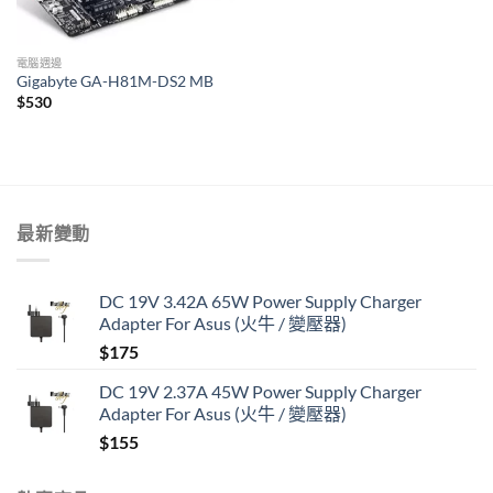
電腦週邊
Gigabyte GA-H81M-DS2 MB
$
530
最新變動
DC 19V 3.42A 65W Power Supply Charger
Adapter For Asus (火牛 / 變壓器)
$
175
DC 19V 2.37A 45W Power Supply Charger
Adapter For Asus (火牛 / 變壓器)
$
155