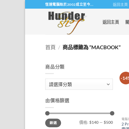
Skip
返回主頁
恆達電腦始於2002成立至今...
to
content
返回主頁
首頁
/
商品標籤為 “MACBOOK”
商品分類
-14
由價格篩選
電腦
最
最
價格:
$140
—
$500
篩選
低
高
2 
價
價