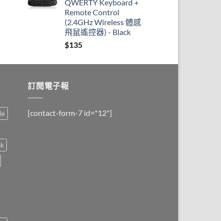
QWERTY Keyboard +
Remote Control
(2.4GHz Wireless 體感
飛鼠遙控器) - Black
$
135
訂閱電子報
[contact-form-7 id="12"]
le
nk