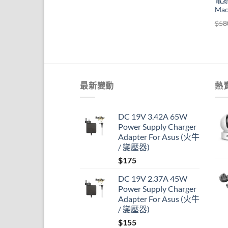
電
格
格
Mac
$
58
最新變動
熱
DC 19V 3.42A 65W
Power Supply Charger
Adapter For Asus (火牛
/ 變壓器)
$
175
DC 19V 2.37A 45W
Power Supply Charger
Adapter For Asus (火牛
/ 變壓器)
$
155