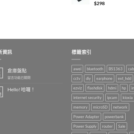
$28.
$10.
$
298
新資訊
標籤索引
awei
bluetooth
BS1363
cab
倉庫盤點
6
月
在
留言功能已關閉
cctv
diy
earphone
ext_hdd
〈倉
庫
ezviz
flashdisk
hdmi
hp
i
Hello! 哈囉！
7
盤
月
在
尚
internet security
ipcam
kioxia
點〉
〈Hello!
無
中
哈
留
memory
microSD
network
囉！〉
言
中
Power Adapter
powerbank
Power Supply
router
Sale