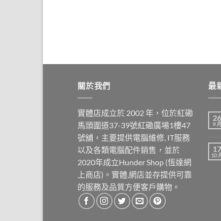
關於我們
最
實體店成立於 2002 年，位於紅磡
2
馬頭圍道37-39號紅磡廣場1樓47
9 
號舖，主要提供電腦維修, IT服務
1
以及各類電腦配件銷售，並於
10 
2020年成立Hunder Shop (恆達網
上商店)。實體,網店並存提供可靠
的服務及品質方便客戶購物。