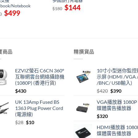
源支援
多國旅行充電器
book/Notebook
Original
$
144
Current
$
180
price
price
Original
$
499
Current
0
was:
is:
price
price
$180.
$144.
was:
is:
$580.
$499.
賣商品
精撰貨品
EZVIZ螢石 C6CN 360°
10寸小型迷你監控
互聯網雲台網絡攝錄機
示屏 (HDMI /VGA /
(1080P) (香港行貨)
/BNC/ USB輸入)
Original
Current
$
430
$
420
$
390
price
price
UK 13Amp Fused BS
VGA播放器 1080P
was:
is:
1363 Plug Power Cord
媒體廣告播放器
$420.
$390.
(電源線)
$
320
Original
Current
$
28
$
10
HDMI播放器 1080
price
price
媒體廣告播放器
was:
is: