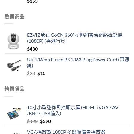
$
155
熱賣商品
EZVIZ螢石 C6CN 360°互聯網雲台網絡攝錄機
(1080P) (香港行貨)
$
430
UK 13Amp Fused BS 1363 Plug Power Cord (電源
線)
Original
Current
$
28
$
10
price
price
was:
is:
精撰貨品
$28.
$10.
10寸小型迷你監控顯示屏 (HDMI /VGA / AV
/BNC/ USB輸入)
Original
Current
$
420
$
390
price
price
VGA播放器 1080P 多媒體廣告播放器
was:
is: