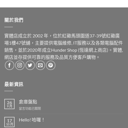
關於我們
實體店成立於 2002 年，位於紅磡馬頭圍道37-39號紅磡廣
場1樓47號舖，主要提供電腦維修, IT服務以及各類電腦配件
銷售，並於2020年成立Hunder Shop (恆達網上商店)。實體,
網店並存提供可靠的服務及品質方便客戶購物。
最新資訊
倉庫盤點
26
9 月
在
留言功能已關閉
〈倉
庫
Hello! 哈囉！
17
盤
10 月
在
尚
點〉