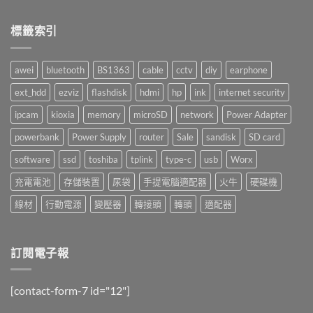
〈Hello!
無
中
哈
留
囉！〉
言
標籤索引
中
awei
bluetooth
BS1363
cable
cctv
diy
earphone
ext_hdd
ezviz
flashdisk
hdmi
hp
ink
internet security
ipcam
kioxia
memory
microSD
network
Power Adapter
powerbank
Power Supply
router
Sale
sandisk
SD card
software
ssd
toshiba
tplink
type-c
usb
Worx
充電電池
存儲裝置
尿袋
手提電腦適配器
火牛
硬碟機
線材
行動電源
變壓器
轉接頭
轉頭
適配器
訂閱電子報
[contact-form-7 id="12"]