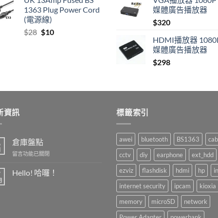
was:
is:
1363 Plug Power Cord
媒體廣告播放器
$420.
$390.
(電源線)
$
320
Original
Current
$
28
$
10
HDMI播放器 1080
price
price
媒體廣告播放器
was:
is:
$28.
$10.
$
298
新資訊
標籤索引
awei
bluetooth
BS1363
cab
倉庫盤點
6
月
在
留言功能已關閉
cctv
diy
earphone
ext_hdd
〈倉
庫
ezviz
flashdisk
hdmi
hp
i
Hello! 哈囉！
7
盤
月
在
尚
internet security
ipcam
kioxia
點〉
〈Hello!
無
中
哈
留
memory
microSD
network
囉！〉
言
中
Power Adapter
powerbank