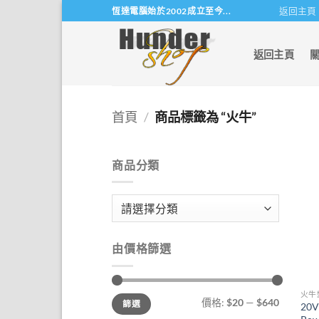
Skip
返回主頁
恆達電腦始於2002成立至今...
to
content
返回主頁
首頁
/
商品標籤為 “火牛”
商品分類
由價格篩選
火牛
最
最
價格:
$20
—
$640
篩選
低
高
20V
價
價