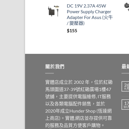
DC 19V 2.37A 45W
Power Supply Charger
Adapter For Asus (火牛
/ 變壓器)
$
155
關於我們
最
實體店成立於 2002 年，位於紅磡
2
馬頭圍道37-39號紅磡廣場1樓47
9 
號舖，主要提供電腦維修, IT服務
1
以及各類電腦配件銷售，並於
10 
2020年成立Hunder Shop (恆達網
上商店)。實體,網店並存提供可靠
的服務及品質方便客戶購物。