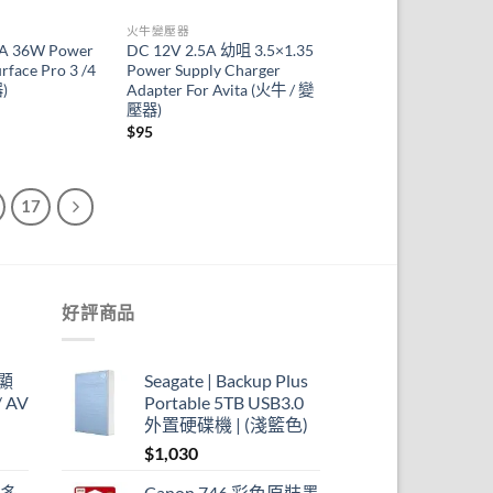
火牛變壓器
8A 36W Power
DC 12V 2.5A 幼咀 3.5×1.35
rface Pro 3 /4
Power Supply Charger
)
Adapter For Avita (火牛 / 變
壓器)
al
Current
price
$
95
is:
$99.
17
好評商品
顯
Seagate | Backup Plus
 AV
Portable 5TB USB3.0
外置硬碟機 | (淺籃色)
$
1,030
 多
Canon 746 彩色原裝墨