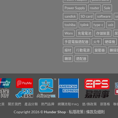
Power Supply
router
Sale
sandisk
SD card
software
s
toshiba
tplink
type-c
usb
Worx
充電電池
存儲裝置
尿
手提電腦適配器
火牛
硬碟機
線材
行動電源
變壓器
轉接
轉頭
適配器
主頁
關於我們
產品分類
熱門品牌
網購流程/FAQ
退/換政策
部落格
聯
Copyright 2026 ©
Hunder Shop
-
私隱政策
|
條款及細則