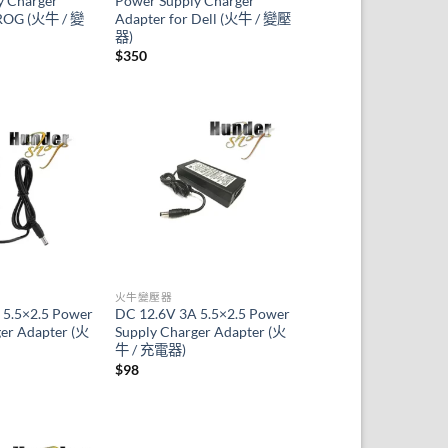
y Charger
Power Supply Charger
 ROG (火牛 / 變
Adapter for Dell (火牛 / 變壓
器)
$
350
火牛變壓器
 5.5×2.5 Power
DC 12.6V 3A 5.5×2.5 Power
ger Adapter (火
Supply Charger Adapter (火
牛 / 充電器)
$
98