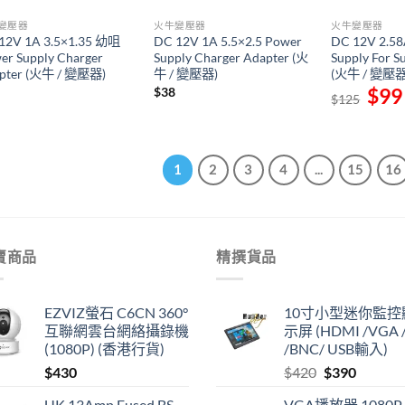
變壓器
火牛變壓器
火牛變壓器
12V 1A 3.5×1.35 幼咀
DC 12V 1A 5.5×2.5 Power
DC 12V 2.5
er Supply Charger
Supply Charger Adapter (火
Supply For Su
pter (火牛 / 變壓器)
牛 / 變壓器)
(火牛 / 變壓器
Origin
$
99
$
38
$
125
price
was:
$125.
1
2
3
4
...
15
16
賣商品
精撰貨品
EZVIZ螢石 C6CN 360°
10寸小型迷你監控
互聯網雲台網絡攝錄機
示屏 (HDMI /VGA /
(1080P) (香港行貨)
/BNC/ USB輸入)
Original
Current
$
430
$
420
$
390
price
price
UK 13Amp Fused BS
VGA播放器 1080P