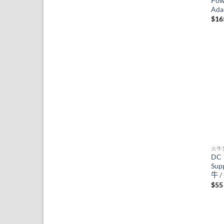
Pow
格
格
Ada
$
16
火牛
DC 
Sup
牛 
$
55