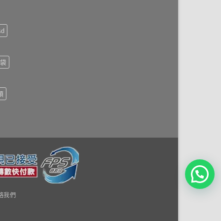
sd
袋
頭
絡我們